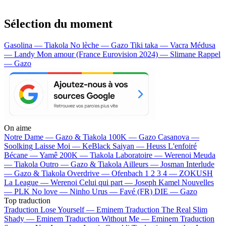
Sélection du moment
Gasolina — Tiakola
No lèche — Gazo
Tiki taka — Vacra
Médusa
— Landy
Mon amour (France Eurovision 2024) — Slimane
Rappel
— Gazo
On aime
Notre Dame —
Gazo & Tiakola
100K —
Gazo
Casanova —
Soolking
Laisse Moi —
KeBlack
Saiyan —
Heuss L'enfoiré
Bécane —
Yamê
200K —
Tiakola
Laboratoire —
Werenoi
Meuda
—
Tiakola
Outro —
Gazo & Tiakola
Ailleurs —
Josman
Interlude
—
Gazo & Tiakola
Overdrive —
Ofenbach
1 2 3 4 —
ZOKUSH
La League —
Werenoi
Celui qui part —
Joseph Kamel
Nouvelles
—
PLK
No love —
Ninho
Urus —
Favé (FR)
DIE —
Gazo
Top traduction
Traduction Lose Yourself —
Eminem
Traduction The Real Slim
Shady —
Eminem
Traduction Without Me —
Eminem
Traduction