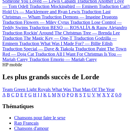
Someone You Loved —
Lewis Capaldi
Traduction Another Love
—
Tom Odell
Traduction Mockingbird —
Eminem
Traduction Can't
Hold Us —
Macklemore and Ryan Lewis
Traduction Last
Christmas —
Wham
Traduction Demons —
Imagine Dragons
Traduction Flowers —
Miley Cyrus
Traduction Lose Control —
Teddy Swims
Traduction BESO —
ROSALÍA & Rauw Alejandro
Traduction Rockin' Around The Christmas Tree —
Brenda Lee
Traduction The Magic Key —
One-T
Traduction Godzilla —
Eminem
Traduction What Was I Made For? —
Billie Eilish
Traduction Special —
Dave & Tiakola
Traduction Paint The Town
Red —
Doja Cat
Traduction All I Want For Christmas Is You —
Mariah Carey
Traduction Emorio —
Mariah Carey
HP mobile
Les plus grands succès de Lorde
Team
Green Light
Royals
What Was That
Man Of The Year
A
B
C
D
E
F
G
H
I
J
K
L
M
N
O
P
Q
R
S
T
U
V
W
X
Y
Z
0-9
Thématiques
Chansons pour faire le sexe
Rap Français
Chansons d'amour