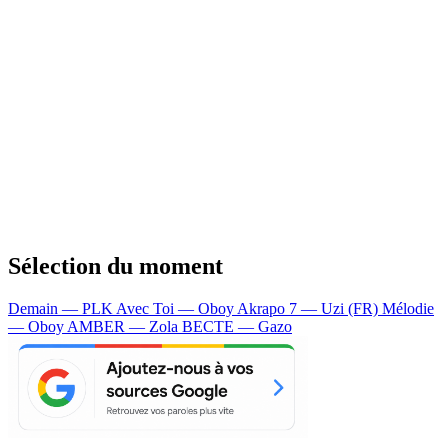
Sélection du moment
Demain — PLK
Avec Toi — Oboy
Akrapo 7 — Uzi (FR)
Mélodie
— Oboy
AMBER — Zola
BECTE — Gazo