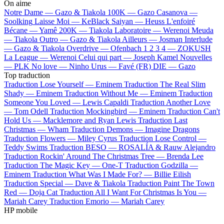
On aime
Notre Dame —
Gazo & Tiakola
100K —
Gazo
Casanova —
Soolking
Laisse Moi —
KeBlack
Saiyan —
Heuss L'enfoiré
Bécane —
Yamê
200K —
Tiakola
Laboratoire —
Werenoi
Meuda
—
Tiakola
Outro —
Gazo & Tiakola
Ailleurs —
Josman
Interlude
—
Gazo & Tiakola
Overdrive —
Ofenbach
1 2 3 4 —
ZOKUSH
La League —
Werenoi
Celui qui part —
Joseph Kamel
Nouvelles
—
PLK
No love —
Ninho
Urus —
Favé (FR)
DIE —
Gazo
Top traduction
Traduction Lose Yourself —
Eminem
Traduction The Real Slim
Shady —
Eminem
Traduction Without Me —
Eminem
Traduction
Someone You Loved —
Lewis Capaldi
Traduction Another Love
—
Tom Odell
Traduction Mockingbird —
Eminem
Traduction Can't
Hold Us —
Macklemore and Ryan Lewis
Traduction Last
Christmas —
Wham
Traduction Demons —
Imagine Dragons
Traduction Flowers —
Miley Cyrus
Traduction Lose Control —
Teddy Swims
Traduction BESO —
ROSALÍA & Rauw Alejandro
Traduction Rockin' Around The Christmas Tree —
Brenda Lee
Traduction The Magic Key —
One-T
Traduction Godzilla —
Eminem
Traduction What Was I Made For? —
Billie Eilish
Traduction Special —
Dave & Tiakola
Traduction Paint The Town
Red —
Doja Cat
Traduction All I Want For Christmas Is You —
Mariah Carey
Traduction Emorio —
Mariah Carey
HP mobile