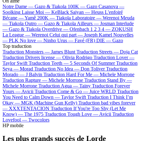
On aime
Notre Dame —
Gazo & Tiakola
100K —
Gazo
Casanova —
Soolking
Laisse Moi —
KeBlack
Saiyan —
Heuss L'enfoiré
Bécane —
Yamê
200K —
Tiakola
Laboratoire —
Werenoi
Meuda
—
Tiakola
Outro —
Gazo & Tiakola
Ailleurs —
Josman
Interlude
—
Gazo & Tiakola
Overdrive —
Ofenbach
1 2 3 4 —
ZOKUSH
La League —
Werenoi
Celui qui part —
Joseph Kamel
Nouvelles
—
PLK
No love —
Ninho
Urus —
Favé (FR)
DIE —
Gazo
Top traduction
Traduction Monsters —
James Blunt
Traduction Streets —
Doja Cat
Traduction Drivers license —
Olivia Rodrigo
Traduction Lover —
Taylor Swift
Traduction Teeth —
5 Seconds Of Summer
Traduction
Seya —
Morad
Traduction No Idea —
Don Toliver
Traduction
Morado —
J Balvin
Traduction Hard For Me —
Michele Morrone
Traduction Rapture —
Michele Morrone
Traduction Stand By —
Michele Morrone
Traduction Agua —
Tainy
Traduction Forever
Yours —
Avicii
Traduction Come & Go —
Juice WRLD
Traduction
You Need to Calm Down —
Taylor Swift
Traduction I Think I’m
Okay —
MGK (Machine Gun Kelly)
Traduction bad vibes forever
—
XXXTENTACION
Traduction If You're Too Shy (Let Me
Know) —
The 1975
Traduction Tough Love —
Avicii
Traduction
Lovefool —
Twocolors
HP mobile
Les plus grands succès de Lorde