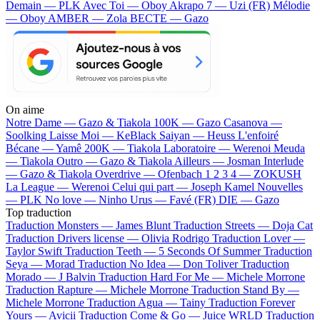
Demain — PLK
Avec Toi — Oboy
Akrapo 7 — Uzi (FR)
Mélodie
— Oboy
AMBER — Zola
BECTE — Gazo
On aime
Notre Dame —
Gazo & Tiakola
100K —
Gazo
Casanova —
Soolking
Laisse Moi —
KeBlack
Saiyan —
Heuss L'enfoiré
Bécane —
Yamê
200K —
Tiakola
Laboratoire —
Werenoi
Meuda
—
Tiakola
Outro —
Gazo & Tiakola
Ailleurs —
Josman
Interlude
—
Gazo & Tiakola
Overdrive —
Ofenbach
1 2 3 4 —
ZOKUSH
La League —
Werenoi
Celui qui part —
Joseph Kamel
Nouvelles
—
PLK
No love —
Ninho
Urus —
Favé (FR)
DIE —
Gazo
Top traduction
Traduction Monsters —
James Blunt
Traduction Streets —
Doja Cat
Traduction Drivers license —
Olivia Rodrigo
Traduction Lover —
Taylor Swift
Traduction Teeth —
5 Seconds Of Summer
Traduction
Seya —
Morad
Traduction No Idea —
Don Toliver
Traduction
Morado —
J Balvin
Traduction Hard For Me —
Michele Morrone
Traduction Rapture —
Michele Morrone
Traduction Stand By —
Michele Morrone
Traduction Agua —
Tainy
Traduction Forever
Yours —
Avicii
Traduction Come & Go —
Juice WRLD
Traduction