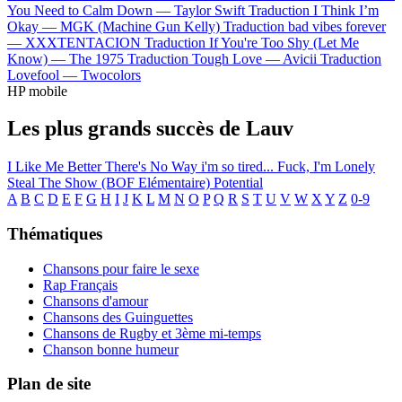
You Need to Calm Down —
Taylor Swift
Traduction I Think I’m
Okay —
MGK (Machine Gun Kelly)
Traduction bad vibes forever
—
XXXTENTACION
Traduction If You're Too Shy (Let Me
Know) —
The 1975
Traduction Tough Love —
Avicii
Traduction
Lovefool —
Twocolors
HP mobile
Les plus grands succès de Lauv
I Like Me Better
There's No Way
i'm so tired...
Fuck, I'm Lonely
Steal The Show (BOF Elémentaire)
Potential
A
B
C
D
E
F
G
H
I
J
K
L
M
N
O
P
Q
R
S
T
U
V
W
X
Y
Z
0-9
Thématiques
Chansons pour faire le sexe
Rap Français
Chansons d'amour
Chansons des Guinguettes
Chansons de Rugby et 3ème mi-temps
Chanson bonne humeur
Plan de site