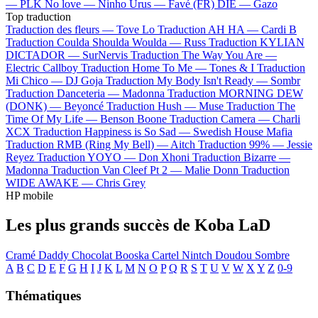
—
PLK
No love —
Ninho
Urus —
Favé (FR)
DIE —
Gazo
Top traduction
Traduction des fleurs —
Tove Lo
Traduction AH HA —
Cardi B
Traduction Coulda Shoulda Woulda —
Russ
Traduction KYLIAN
DICTADOR —
SurNervis
Traduction The Way You Are —
Electric Callboy
Traduction Home To Me —
Tones & I
Traduction
Mi Chico —
DJ Goja
Traduction My Body Isn't Ready —
Sombr
Traduction Danceteria —
Madonna
Traduction MORNING DEW
(DONK) —
Beyoncé
Traduction Hush —
Muse
Traduction The
Time Of My Life —
Benson Boone
Traduction Camera —
Charli
XCX
Traduction Happiness is So Sad —
Swedish House Mafia
Traduction RMB (Ring My Bell) —
Aitch
Traduction 99% —
Jessie
Reyez
Traduction YOYO —
Don Xhoni
Traduction Bizarre —
Madonna
Traduction Van Cleef Pt 2 —
Malie Donn
Traduction
WIDE AWAKE —
Chris Grey
HP mobile
Les plus grands succès de Koba LaD
Cramé
Daddy Chocolat
Booska Cartel
Nintch
Doudou
Sombre
A
B
C
D
E
F
G
H
I
J
K
L
M
N
O
P
Q
R
S
T
U
V
W
X
Y
Z
0-9
Thématiques