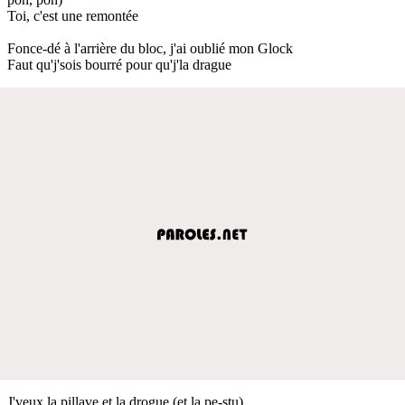
Toi, c'est une remontée
Fonce-dé à l'arrière du bloc, j'ai oublié mon Glock
Faut qu'j'sois bourré pour qu'j'la drague
J'veux la pillave et la drogue (et la pe-stu)