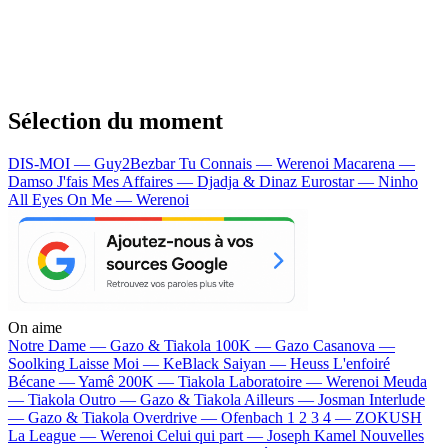
Sélection du moment
DIS-MOI — Guy2Bezbar
Tu Connais — Werenoi
Macarena —
Damso
J'fais Mes Affaires — Djadja & Dinaz
Eurostar — Ninho
All Eyes On Me — Werenoi
On aime
Notre Dame —
Gazo & Tiakola
100K —
Gazo
Casanova —
Soolking
Laisse Moi —
KeBlack
Saiyan —
Heuss L'enfoiré
Bécane —
Yamê
200K —
Tiakola
Laboratoire —
Werenoi
Meuda
—
Tiakola
Outro —
Gazo & Tiakola
Ailleurs —
Josman
Interlude
—
Gazo & Tiakola
Overdrive —
Ofenbach
1 2 3 4 —
ZOKUSH
La League —
Werenoi
Celui qui part —
Joseph Kamel
Nouvelles