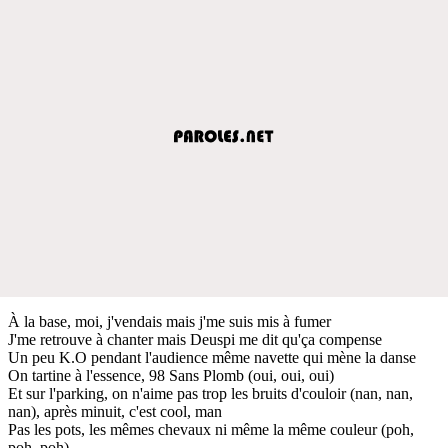
À la base, moi, j'vendais mais j'me suis mis à fumer
J'me retrouve à chanter mais Deuspi me dit qu'ça compense
Un peu K.O pendant l'audience même navette qui mène la danse
On tartine à l'essence, 98 Sans Plomb (oui, oui, oui)
Et sur l'parking, on n'aime pas trop les bruits d'couloir (nan, nan,
nan), après minuit, c'est cool, man
Pas les pots, les mêmes chevaux ni même la même couleur (poh,
poh, poh)