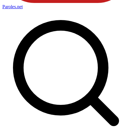
Paroles
.net