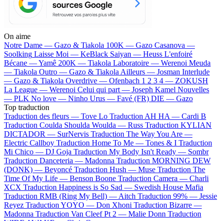
On aime
Notre Dame —
Gazo & Tiakola
100K —
Gazo
Casanova —
Soolking
Laisse Moi —
KeBlack
Saiyan —
Heuss L'enfoiré
Bécane —
Yamê
200K —
Tiakola
Laboratoire —
Werenoi
Meuda
—
Tiakola
Outro —
Gazo & Tiakola
Ailleurs —
Josman
Interlude
—
Gazo & Tiakola
Overdrive —
Ofenbach
1 2 3 4 —
ZOKUSH
La League —
Werenoi
Celui qui part —
Joseph Kamel
Nouvelles
—
PLK
No love —
Ninho
Urus —
Favé (FR)
DIE —
Gazo
Top traduction
Traduction des fleurs —
Tove Lo
Traduction AH HA —
Cardi B
Traduction Coulda Shoulda Woulda —
Russ
Traduction KYLIAN
DICTADOR —
SurNervis
Traduction The Way You Are —
Electric Callboy
Traduction Home To Me —
Tones & I
Traduction
Mi Chico —
DJ Goja
Traduction My Body Isn't Ready —
Sombr
Traduction Danceteria —
Madonna
Traduction MORNING DEW
(DONK) —
Beyoncé
Traduction Hush —
Muse
Traduction The
Time Of My Life —
Benson Boone
Traduction Camera —
Charli
XCX
Traduction Happiness is So Sad —
Swedish House Mafia
Traduction RMB (Ring My Bell) —
Aitch
Traduction 99% —
Jessie
Reyez
Traduction YOYO —
Don Xhoni
Traduction Bizarre —
Madonna
Traduction Van Cleef Pt 2 —
Malie Donn
Traduction