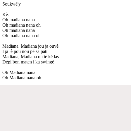
Soukwé'y
Kè-
Oh madiana nana
Oh madiana nana oh
Oh madiana nana
Oh madiana nana oh
Madiana, Madiana jou ja ouvè
I ja lè pou nou pé sa pati
Madiana, Madiana ou té ké las
Dépi bon maten i ka swingé
Oh Madiana nana
Oh Madiana nana oh