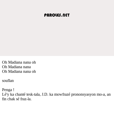
Oh Madiana nana oh
Oh Madiana nana
Oh Madiana nana oh
souflan
Penga !
Lè'y ka chanté tesk-tala, J.D. ka mowfrazé prononsyasyon mo-a, an
fin chak sé fraz-la.