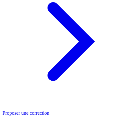
Proposer une correction