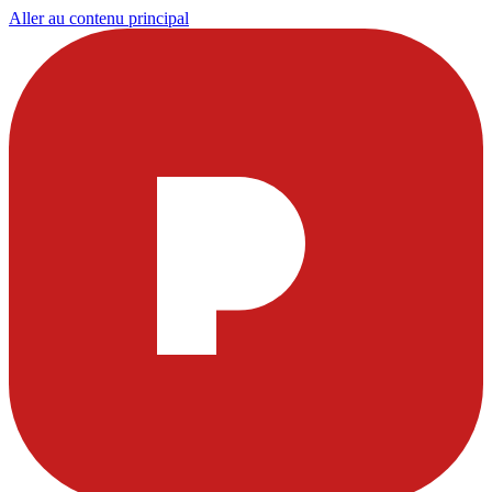
Aller au contenu principal