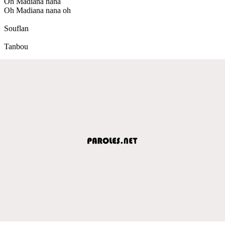
Oh Madiana nana
Oh Madiana nana oh
Souflan
Tanbou