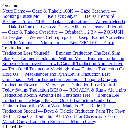
On aime
Notre Dame —
Gazo & Tiakola
100K —
Gazo
Casanova —
Soolking
Laisse Moi —
KeBlack
Saiyan —
Heuss L'enfoiré
Bécane —
Yamê
200K —
Tiakola
Laboratoire —
Werenoi
Meuda
—
Tiakola
Outro —
Gazo & Tiakola
Ailleurs —
Josman
Interlude
—
Gazo & Tiakola
Overdrive —
Ofenbach
1 2 3 4 —
ZOKUSH
La League —
Werenoi
Celui qui part —
Joseph Kamel
Nouvelles
—
PLK
No love —
Ninho
Urus —
Favé (FR)
DIE —
Gazo
Top traduction
Traduction Lose Yourself —
Eminem
Traduction The Real Slim
Shady —
Eminem
Traduction Without Me —
Eminem
Traduction
Someone You Loved —
Lewis Capaldi
Traduction Another Love
—
Tom Odell
Traduction Mockingbird —
Eminem
Traduction Can't
Hold Us —
Macklemore and Ryan Lewis
Traduction Last
Christmas —
Wham
Traduction Demons —
Imagine Dragons
Traduction Flowers —
Miley Cyrus
Traduction Lose Control —
Teddy Swims
Traduction BESO —
ROSALÍA & Rauw Alejandro
Traduction Rockin' Around The Christmas Tree —
Brenda Lee
Traduction The Magic Key —
One-T
Traduction Godzilla —
Eminem
Traduction What Was I Made For? —
Billie Eilish
Traduction Special —
Dave & Tiakola
Traduction Paint The Town
Red —
Doja Cat
Traduction All I Want For Christmas Is You —
Mariah Carey
Traduction Emorio —
Mariah Carey
HP mobile