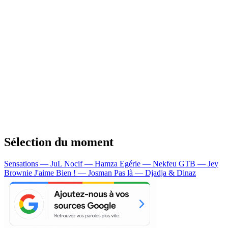
Sélection du moment
Sensations — JuL
Nocif — Hamza
Egérie — Nekfeu
GTB — Jey
Brownie
J'aime Bien ! — Josman
Pas là — Djadja & Dinaz