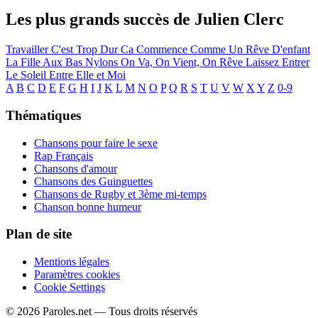
Les plus grands succès de Julien Clerc
Travailler C'est Trop Dur
Ca Commence Comme Un Rêve D'enfant
La Fille Aux Bas Nylons
On Va, On Vient, On Rêve
Laissez Entrer
Le Soleil
Entre Elle et Moi
A
B
C
D
E
F
G
H
I
J
K
L
M
N
O
P
Q
R
S
T
U
V
W
X
Y
Z
0-9
Thématiques
Chansons pour faire le sexe
Rap Français
Chansons d'amour
Chansons des Guinguettes
Chansons de Rugby et 3ème mi-temps
Chanson bonne humeur
Plan de site
Mentions légales
Paramètres cookies
Cookie Settings
© 2026 Paroles.net — Tous droits réservés