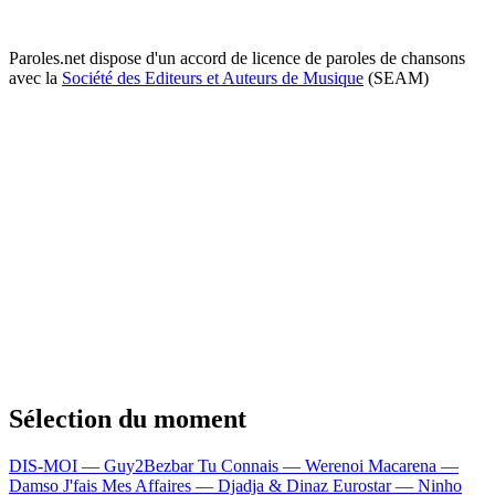
Paroles.net dispose d'un accord de licence de paroles de chansons
avec la
Société des Editeurs et Auteurs de Musique
(SEAM)
Sélection du moment
DIS-MOI — Guy2Bezbar
Tu Connais — Werenoi
Macarena —
Damso
J'fais Mes Affaires — Djadja & Dinaz
Eurostar — Ninho