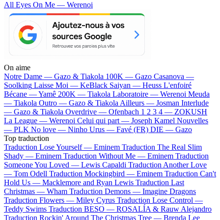
All Eyes On Me — Werenoi
On aime
Notre Dame —
Gazo & Tiakola
100K —
Gazo
Casanova —
Soolking
Laisse Moi —
KeBlack
Saiyan —
Heuss L'enfoiré
Bécane —
Yamê
200K —
Tiakola
Laboratoire —
Werenoi
Meuda
—
Tiakola
Outro —
Gazo & Tiakola
Ailleurs —
Josman
Interlude
—
Gazo & Tiakola
Overdrive —
Ofenbach
1 2 3 4 —
ZOKUSH
La League —
Werenoi
Celui qui part —
Joseph Kamel
Nouvelles
—
PLK
No love —
Ninho
Urus —
Favé (FR)
DIE —
Gazo
Top traduction
Traduction Lose Yourself —
Eminem
Traduction The Real Slim
Shady —
Eminem
Traduction Without Me —
Eminem
Traduction
Someone You Loved —
Lewis Capaldi
Traduction Another Love
—
Tom Odell
Traduction Mockingbird —
Eminem
Traduction Can't
Hold Us —
Macklemore and Ryan Lewis
Traduction Last
Christmas —
Wham
Traduction Demons —
Imagine Dragons
Traduction Flowers —
Miley Cyrus
Traduction Lose Control —
Teddy Swims
Traduction BESO —
ROSALÍA & Rauw Alejandro
Traduction Rockin' Around The Christmas Tree —
Brenda Lee