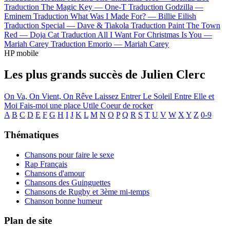
Traduction The Magic Key —
One-T
Traduction Godzilla —
Eminem
Traduction What Was I Made For? —
Billie Eilish
Traduction Special —
Dave & Tiakola
Traduction Paint The Town
Red —
Doja Cat
Traduction All I Want For Christmas Is You —
Mariah Carey
Traduction Emorio —
Mariah Carey
HP mobile
Les plus grands succès de Julien Clerc
On Va, On Vient, On Rêve
Laissez Entrer Le Soleil
Entre Elle et
Moi
Fais-moi une place
Utile
Coeur de rocker
A
B
C
D
E
F
G
H
I
J
K
L
M
N
O
P
Q
R
S
T
U
V
W
X
Y
Z
0-9
Thématiques
Chansons pour faire le sexe
Rap Français
Chansons d'amour
Chansons des Guinguettes
Chansons de Rugby et 3ème mi-temps
Chanson bonne humeur
Plan de site