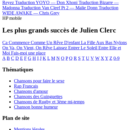
Reyez
Traduction YOYO —
Don Xhoni
Traduction Bizarre —
Madonna
Traduction Van Cleef Pt 2 —
Malie Donn
Traduction
WIDE AWAKE —
Chris Grey
HP mobile
Les plus grands succès de Julien Clerc
Ca Commence Comme Un Rêve D'enfant
La Fille Aux Bas Nylons
On Va, On Vient, On Rêve
Laissez Entrer Le Soleil
Entre Elle et
Moi
Fais-moi une place
A
B
C
D
E
F
G
H
I
J
K
L
M
N
O
P
Q
R
S
T
U
V
W
X
Y
Z
0-9
Thématiques
Chansons pour faire le sexe
Rap Français
Chansons d'amour
Chansons des Guinguettes
Chansons de Rugby et 3ème mi-temps
Chanson bonne humeur
Plan de site
Mentions légales