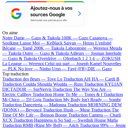
On aime
Notre Dame —
Gazo & Tiakola
100K —
Gazo
Casanova —
Soolking
Laisse Moi —
KeBlack
Saiyan —
Heuss L'enfoiré
Bécane —
Yamê
200K —
Tiakola
Laboratoire —
Werenoi
Meuda
—
Tiakola
Outro —
Gazo & Tiakola
Ailleurs —
Josman
Interlude
—
Gazo & Tiakola
Overdrive —
Ofenbach
1 2 3 4 —
ZOKUSH
La League —
Werenoi
Celui qui part —
Joseph Kamel
Nouvelles
—
PLK
No love —
Ninho
Urus —
Favé (FR)
DIE —
Gazo
Top traduction
Traduction des fleurs —
Tove Lo
Traduction AH HA —
Cardi B
Traduction Coulda Shoulda Woulda —
Russ
Traduction KYLIAN
DICTADOR —
SurNervis
Traduction The Way You Are —
Electric Callboy
Traduction Home To Me —
Tones & I
Traduction
Mi Chico —
DJ Goja
Traduction My Body Isn't Ready —
Sombr
Traduction Danceteria —
Madonna
Traduction MORNING DEW
(DONK) —
Beyoncé
Traduction Hush —
Muse
Traduction The
Time Of My Life —
Benson Boone
Traduction Camera —
Charli
XCX
Traduction Happiness is So Sad —
Swedish House Mafia
Traduction RMB (Ring My Bell) —
Aitch
Traduction 99% —
Jessie