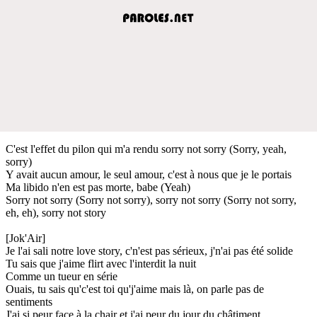
C'est l'effet du pilon qui m'a rendu sorry not sorry (Sorry, yeah,
sorry)
Y avait aucun amour, le seul amour, c'est à nous que je le portais
Ma libido n'en est pas morte, babe (Yeah)
Sorry not sorry (Sorry not sorry), sorry not sorry (Sorry not sorry,
eh, eh), sorry not story
[Jok'Air]
Je l'ai sali notre love story, c'n'est pas sérieux, j'n'ai pas été solide
Tu sais que j'aime flirt avec l'interdit la nuit
Comme un tueur en série
Ouais, tu sais qu'c'est toi qu'j'aime mais là, on parle pas de
sentiments
J'ai si peur face à la chair et j'ai peur du jour du châtiment