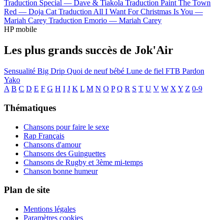
Traduction Special —
Dave & Tiakola
Traduction Paint The Town
Red —
Doja Cat
Traduction All I Want For Christmas Is You —
Mariah Carey
Traduction Emorio —
Mariah Carey
HP mobile
Les plus grands succès de Jok'Air
Sensualité
Big Drip
Quoi de neuf bébé
Lune de fiel
FTB
Pardon
Yako
A
B
C
D
E
F
G
H
I
J
K
L
M
N
O
P
Q
R
S
T
U
V
W
X
Y
Z
0-9
Thématiques
Chansons pour faire le sexe
Rap Français
Chansons d'amour
Chansons des Guinguettes
Chansons de Rugby et 3ème mi-temps
Chanson bonne humeur
Plan de site
Mentions légales
Paramètres cookies