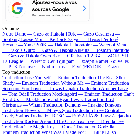
On aime
Notre Dame —
Gazo & Tiakola
100K —
Gazo
Casanova —
Soolking
Laisse Moi —
KeBlack
Saiyan —
Heuss L'enfoiré
Bécane —
Yamê
200K —
Tiakola
Laboratoire —
Werenoi
Meuda
—
Tiakola
Outro —
Gazo & Tiakola
Ailleurs —
Josman
Interlude
—
Gazo & Tiakola
Overdrive —
Ofenbach
1 2 3 4 —
ZOKUSH
La League —
Werenoi
Celui qui part —
Joseph Kamel
Nouvelles
—
PLK
No love —
Ninho
Urus —
Favé (FR)
DIE —
Gazo
Top traduction
Traduction Lose Yourself —
Eminem
Traduction The Real Slim
Shady —
Eminem
Traduction Without Me —
Eminem
Traduction
Someone You Loved —
Lewis Capaldi
Traduction Another Love
—
Tom Odell
Traduction Mockingbird —
Eminem
Traduction Can't
Hold Us —
Macklemore and Ryan Lewis
Traduction Last
Christmas —
Wham
Traduction Demons —
Imagine Dragons
Traduction Flowers —
Miley Cyrus
Traduction Lose Control —
Teddy Swims
Traduction BESO —
ROSALÍA & Rauw Alejandro
Traduction Rockin' Around The Christmas Tree —
Brenda Lee
Traduction The Magic Key —
One-T
Traduction Godzilla —
Eminem
Traduction What Was I Made For? —
Billie Eilish