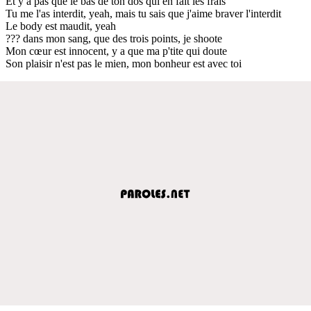
Et y a pas que le bas de ton dos qui en fait les frais
Tu me l'as interdit, yeah, mais tu sais que j'aime braver l'interdit
Le body est maudit, yeah
??? dans mon sang, que des trois points, je shoote
Mon cœur est innocent, y a que ma p'tite qui doute
Son plaisir n'est pas le mien, mon bonheur est avec toi