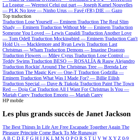
La League —
Werenoi
Celui qui part —
Joseph Kamel
Nouvelles
—
PLK
No love —
Ninho
Urus —
Favé (FR)
DIE —
Gazo
Top traduction
Traduction Lose Yourself —
Eminem
Traduction The Real Slim
Shady —
Eminem
Traduction Without Me —
Eminem
Traduction
Someone You Loved —
Lewis Capaldi
Traduction Another Love
—
Tom Odell
Traduction Mockingbird —
Eminem
Traduction Can't
Hold Us —
Macklemore and Ryan Lewis
Traduction Last
Christmas —
Wham
Traduction Demons —
Imagine Dragons
Traduction Flowers —
Miley Cyrus
Traduction Lose Control —
Teddy Swims
Traduction BESO —
ROSALÍA & Rauw Alejandro
Traduction Rockin' Around The Christmas Tree —
Brenda Lee
Traduction The Magic Key —
One-T
Traduction Godzilla —
Eminem
Traduction What Was I Made For? —
Billie Eilish
Traduction Special —
Dave & Tiakola
Traduction Paint The Town
Red —
Doja Cat
Traduction All I Want For Christmas Is You —
Mariah Carey
Traduction Emorio —
Mariah Carey
HP mobile
Les plus grands succès de Janet Jackson
The Best Things In Life Are Free
Escapade
Together Again
The
Pleasure Principle
Come Back To Me
Runaway
A
B
C
D
E
F
G
H
I
J
K
L
M
N
O
P
Q
R
S
T
U
V
W
X
Y
Z
0-9