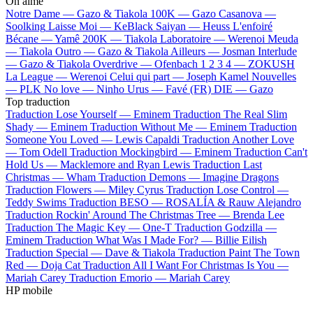
On aime
Notre Dame —
Gazo & Tiakola
100K —
Gazo
Casanova —
Soolking
Laisse Moi —
KeBlack
Saiyan —
Heuss L'enfoiré
Bécane —
Yamê
200K —
Tiakola
Laboratoire —
Werenoi
Meuda
—
Tiakola
Outro —
Gazo & Tiakola
Ailleurs —
Josman
Interlude
—
Gazo & Tiakola
Overdrive —
Ofenbach
1 2 3 4 —
ZOKUSH
La League —
Werenoi
Celui qui part —
Joseph Kamel
Nouvelles
—
PLK
No love —
Ninho
Urus —
Favé (FR)
DIE —
Gazo
Top traduction
Traduction Lose Yourself —
Eminem
Traduction The Real Slim
Shady —
Eminem
Traduction Without Me —
Eminem
Traduction
Someone You Loved —
Lewis Capaldi
Traduction Another Love
—
Tom Odell
Traduction Mockingbird —
Eminem
Traduction Can't
Hold Us —
Macklemore and Ryan Lewis
Traduction Last
Christmas —
Wham
Traduction Demons —
Imagine Dragons
Traduction Flowers —
Miley Cyrus
Traduction Lose Control —
Teddy Swims
Traduction BESO —
ROSALÍA & Rauw Alejandro
Traduction Rockin' Around The Christmas Tree —
Brenda Lee
Traduction The Magic Key —
One-T
Traduction Godzilla —
Eminem
Traduction What Was I Made For? —
Billie Eilish
Traduction Special —
Dave & Tiakola
Traduction Paint The Town
Red —
Doja Cat
Traduction All I Want For Christmas Is You —
Mariah Carey
Traduction Emorio —
Mariah Carey
HP mobile