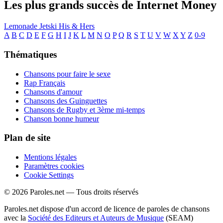
Les plus grands succès de Internet Money
Lemonade
Jetski
His & Hers
A
B
C
D
E
F
G
H
I
J
K
L
M
N
O
P
Q
R
S
T
U
V
W
X
Y
Z
0-9
Thématiques
Chansons pour faire le sexe
Rap Français
Chansons d'amour
Chansons des Guinguettes
Chansons de Rugby et 3ème mi-temps
Chanson bonne humeur
Plan de site
Mentions légales
Paramètres cookies
Cookie Settings
© 2026 Paroles.net — Tous droits réservés
Paroles.net dispose d'un accord de licence de paroles de chansons
avec la
Société des Editeurs et Auteurs de Musique
(SEAM)