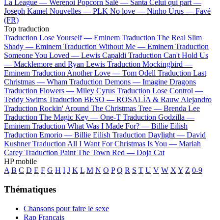
La League —
Werenoi
Popcorn Salé —
Santa
Celui qui part —
Joseph Kamel
Nouvelles —
PLK
No love —
Ninho
Urus —
Favé
(FR)
Top traduction
Traduction Lose Yourself —
Eminem
Traduction The Real Slim
Shady —
Eminem
Traduction Without Me —
Eminem
Traduction
Someone You Loved —
Lewis Capaldi
Traduction Can't Hold Us
—
Macklemore and Ryan Lewis
Traduction Mockingbird —
Eminem
Traduction Another Love —
Tom Odell
Traduction Last
Christmas —
Wham
Traduction Demons —
Imagine Dragons
Traduction Flowers —
Miley Cyrus
Traduction Lose Control —
Teddy Swims
Traduction BESO —
ROSALÍA & Rauw Alejandro
Traduction Rockin' Around The Christmas Tree —
Brenda Lee
Traduction The Magic Key —
One-T
Traduction Godzilla —
Eminem
Traduction What Was I Made For? —
Billie Eilish
Traduction Emorio —
Billie Eilish
Traduction Daylight —
David
Kushner
Traduction All I Want For Christmas Is You —
Mariah
Carey
Traduction Paint The Town Red —
Doja Cat
HP mobile
A
B
C
D
E
F
G
H
I
J
K
L
M
N
O
P
Q
R
S
T
U
V
W
X
Y
Z
0-9
Thématiques
Chansons pour faire le sexe
Rap Français