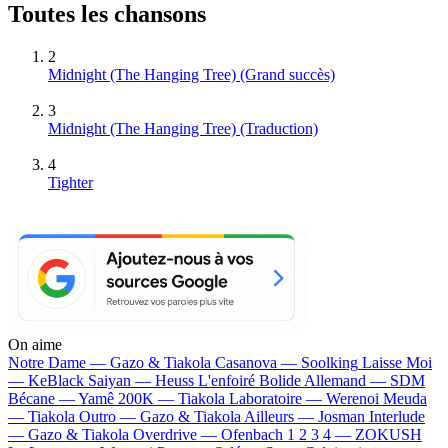
Toutes les chansons
2
Midnight (The Hanging Tree)
(Grand succès)
3
Midnight (The Hanging Tree) (Traduction)
4
Tighter
On aime
Notre Dame —
Gazo & Tiakola
Casanova —
Soolking
Laisse Moi
—
KeBlack
Saiyan —
Heuss L'enfoiré
Bolide Allemand —
SDM
Bécane —
Yamê
200K —
Tiakola
Laboratoire —
Werenoi
Meuda
—
Tiakola
Outro —
Gazo & Tiakola
Ailleurs —
Josman
Interlude
—
Gazo & Tiakola
Overdrive —
Ofenbach
1 2 3 4 —
ZOKUSH