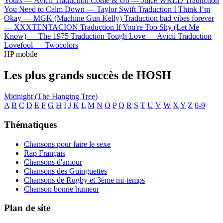
Yours —
Avicii
Traduction Come & Go —
Juice WRLD
Traduction
You Need to Calm Down —
Taylor Swift
Traduction I Think I’m
Okay —
MGK (Machine Gun Kelly)
Traduction bad vibes forever
—
XXXTENTACION
Traduction If You're Too Shy (Let Me
Know) —
The 1975
Traduction Tough Love —
Avicii
Traduction
Lovefool —
Twocolors
HP mobile
Les plus grands succès de HOSH
Midnight (The Hanging Tree)
A
B
C
D
E
F
G
H
I
J
K
L
M
N
O
P
Q
R
S
T
U
V
W
X
Y
Z
0-9
Thématiques
Chansons pour faire le sexe
Rap Français
Chansons d'amour
Chansons des Guinguettes
Chansons de Rugby et 3ème mi-temps
Chanson bonne humeur
Plan de site