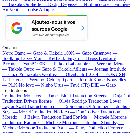
— Tiakola
Oublie-le — Dadju
Dépassé — Nuit Incolore
J't'emmène
Au Vent — Louise Attaque
On aime
Notre Dame —
Gazo & Tiakola
100K —
Gazo
Casanova —
Soolking
Laisse Moi —
KeBlack
Saiyan —
Heuss L'enfoiré
Bécane —
Yamê
200K —
Tiakola
Laboratoire —
Werenoi
Meuda
—
Tiakola
Outro —
Gazo & Tiakola
Ailleurs —
Josman
Interlude
—
Gazo & Tiakola
Overdrive —
Ofenbach
1 2 3 4 —
ZOKUSH
La League —
Werenoi
Celui qui part —
Joseph Kamel
Nouvelles
—
PLK
No love —
Ninho
Urus —
Favé (FR)
DIE —
Gazo
Top traduction
Traduction Monsters —
James Blunt
Traduction Streets —
Doja Cat
Traduction Drivers license —
Olivia Rodrigo
Traduction Lover —
Taylor Swift
Traduction Teeth —
5 Seconds Of Summer
Traduction
Seya —
Morad
Traduction No Idea —
Don Toliver
Traduction
Morado —
J Balvin
Traduction Hard For Me —
Michele Morrone
Traduction Rapture —
Michele Morrone
Traduction Stand By —
Michele Morrone
Traduction Agua —
Tainy
Traduction Forever