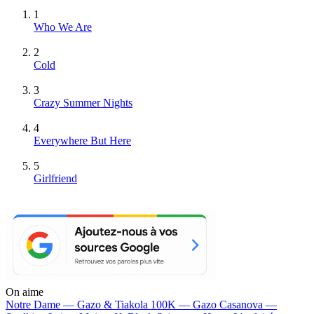
1
Who We Are
2
Cold
3
Crazy Summer Nights
4
Everywhere But Here
5
Girlfriend
On aime
Notre Dame —
Gazo & Tiakola
100K —
Gazo
Casanova —