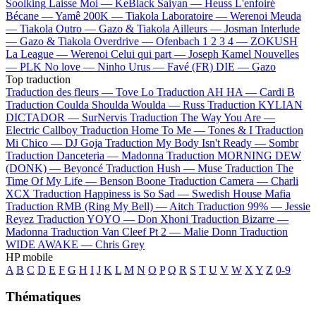
Soolking
Laisse Moi —
KeBlack
Saiyan —
Heuss L'enfoiré
Bécane —
Yamê
200K —
Tiakola
Laboratoire —
Werenoi
Meuda
—
Tiakola
Outro —
Gazo & Tiakola
Ailleurs —
Josman
Interlude
—
Gazo & Tiakola
Overdrive —
Ofenbach
1 2 3 4 —
ZOKUSH
La League —
Werenoi
Celui qui part —
Joseph Kamel
Nouvelles
—
PLK
No love —
Ninho
Urus —
Favé (FR)
DIE —
Gazo
Top traduction
Traduction des fleurs —
Tove Lo
Traduction AH HA —
Cardi B
Traduction Coulda Shoulda Woulda —
Russ
Traduction KYLIAN
DICTADOR —
SurNervis
Traduction The Way You Are —
Electric Callboy
Traduction Home To Me —
Tones & I
Traduction
Mi Chico —
DJ Goja
Traduction My Body Isn't Ready —
Sombr
Traduction Danceteria —
Madonna
Traduction MORNING DEW
(DONK) —
Beyoncé
Traduction Hush —
Muse
Traduction The
Time Of My Life —
Benson Boone
Traduction Camera —
Charli
XCX
Traduction Happiness is So Sad —
Swedish House Mafia
Traduction RMB (Ring My Bell) —
Aitch
Traduction 99% —
Jessie
Reyez
Traduction YOYO —
Don Xhoni
Traduction Bizarre —
Madonna
Traduction Van Cleef Pt 2 —
Malie Donn
Traduction
WIDE AWAKE —
Chris Grey
HP mobile
A
B
C
D
E
F
G
H
I
J
K
L
M
N
O
P
Q
R
S
T
U
V
W
X
Y
Z
0-9
Thématiques