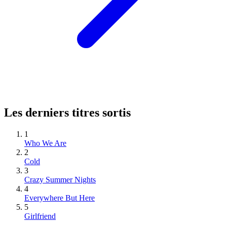
Les derniers titres sortis
1
Who We Are
2
Cold
3
Crazy Summer Nights
4
Everywhere But Here
5
Girlfriend