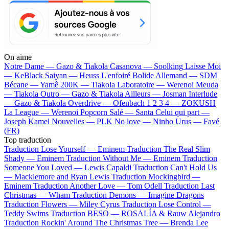
On aime
Notre Dame —
Gazo & Tiakola
Casanova —
Soolking
Laisse Moi
—
KeBlack
Saiyan —
Heuss L'enfoiré
Bolide Allemand —
SDM
Bécane —
Yamê
200K —
Tiakola
Laboratoire —
Werenoi
Meuda
—
Tiakola
Outro —
Gazo & Tiakola
Ailleurs —
Josman
Interlude
—
Gazo & Tiakola
Overdrive —
Ofenbach
1 2 3 4 —
ZOKUSH
La League —
Werenoi
Popcorn Salé —
Santa
Celui qui part —
Joseph Kamel
Nouvelles —
PLK
No love —
Ninho
Urus —
Favé
(FR)
Top traduction
Traduction Lose Yourself —
Eminem
Traduction The Real Slim
Shady —
Eminem
Traduction Without Me —
Eminem
Traduction
Someone You Loved —
Lewis Capaldi
Traduction Can't Hold Us
—
Macklemore and Ryan Lewis
Traduction Mockingbird —
Eminem
Traduction Another Love —
Tom Odell
Traduction Last
Christmas —
Wham
Traduction Demons —
Imagine Dragons
Traduction Flowers —
Miley Cyrus
Traduction Lose Control —
Teddy Swims
Traduction BESO —
ROSALÍA & Rauw Alejandro
Traduction Rockin' Around The Christmas Tree —
Brenda Lee