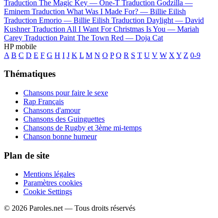
Traduction The Magic Key —
One-T
Traduction Godzilla —
Eminem
Traduction What Was I Made For? —
Billie Eilish
Traduction Emorio —
Billie Eilish
Traduction Daylight —
David
Kushner
Traduction All I Want For Christmas Is You —
Mariah
Carey
Traduction Paint The Town Red —
Doja Cat
HP mobile
A
B
C
D
E
F
G
H
I
J
K
L
M
N
O
P
Q
R
S
T
U
V
W
X
Y
Z
0-9
Thématiques
Chansons pour faire le sexe
Rap Français
Chansons d'amour
Chansons des Guinguettes
Chansons de Rugby et 3ème mi-temps
Chanson bonne humeur
Plan de site
Mentions légales
Paramètres cookies
Cookie Settings
© 2026 Paroles.net — Tous droits réservés