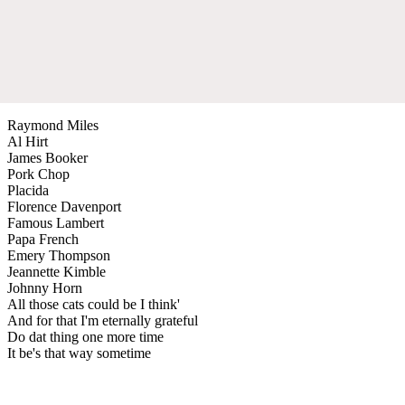
Raymond Miles
Al Hirt
James Booker
Pork Chop
Placida
Florence Davenport
Famous Lambert
Papa French
Emery Thompson
Jeannette Kimble
Johnny Horn
All those cats could be I think'
And for that I'm eternally grateful
Do dat thing one more time
It be's that way sometime