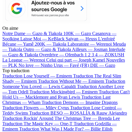
On aime
Notre Dame —
Gazo & Tiakola
100K —
Gazo
Casanova —
Soolking
Laisse Moi —
KeBlack
Saiyan —
Heuss L'enfoiré
Bécane —
Yamê
200K —
Tiakola
Laboratoire —
Werenoi
Meuda
—
Tiakola
Outro —
Gazo & Tiakola
Ailleurs —
Josman
Interlude
—
Gazo & Tiakola
Overdrive —
Ofenbach
1 2 3 4 —
ZOKUSH
La League —
Werenoi
Celui qui part —
Joseph Kamel
Nouvelles
—
PLK
No love —
Ninho
Urus —
Favé (FR)
DIE —
Gazo
Top traduction
Traduction Lose Yourself —
Eminem
Traduction The Real Slim
Shady —
Eminem
Traduction Without Me —
Eminem
Traduction
Someone You Loved —
Lewis Capaldi
Traduction Another Love
—
Tom Odell
Traduction Mockingbird —
Eminem
Traduction Can't
Hold Us —
Macklemore and Ryan Lewis
Traduction Last
Christmas —
Wham
Traduction Demons —
Imagine Dragons
Traduction Flowers —
Miley Cyrus
Traduction Lose Control —
Teddy Swims
Traduction BESO —
ROSALÍA & Rauw Alejandro
Traduction Rockin' Around The Christmas Tree —
Brenda Lee
Traduction The Magic Key —
One-T
Traduction Godzilla —
Eminem
Traduction What Was I Made For? —
Billie Eilish