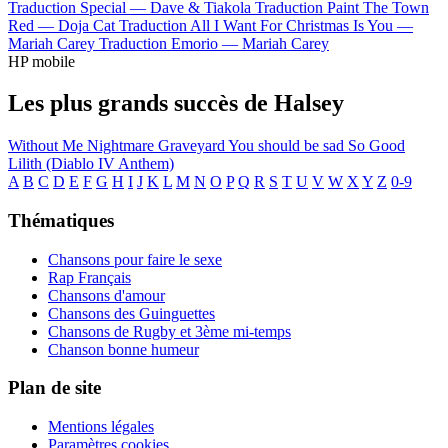
Traduction Special —
Dave & Tiakola
Traduction Paint The Town
Red —
Doja Cat
Traduction All I Want For Christmas Is You —
Mariah Carey
Traduction Emorio —
Mariah Carey
HP mobile
Les plus grands succès de Halsey
Without Me
Nightmare
Graveyard
You should be sad
So Good
Lilith (Diablo IV Anthem)
A
B
C
D
E
F
G
H
I
J
K
L
M
N
O
P
Q
R
S
T
U
V
W
X
Y
Z
0-9
Thématiques
Chansons pour faire le sexe
Rap Français
Chansons d'amour
Chansons des Guinguettes
Chansons de Rugby et 3ème mi-temps
Chanson bonne humeur
Plan de site
Mentions légales
Paramètres cookies