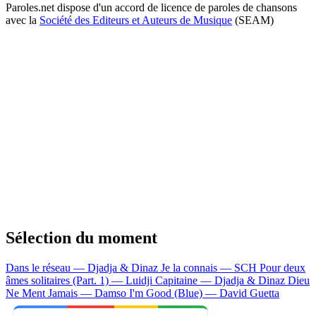
Paroles.net dispose d'un accord de licence de paroles de chansons
avec la
Société des Editeurs et Auteurs de Musique
(SEAM)
Sélection du moment
Dans le réseau — Djadja & Dinaz
Je la connais — SCH
Pour deux
âmes solitaires (Part. 1) — Luidji
Capitaine — Djadja & Dinaz
Dieu
Ne Ment Jamais — Damso
I'm Good (Blue) — David Guetta