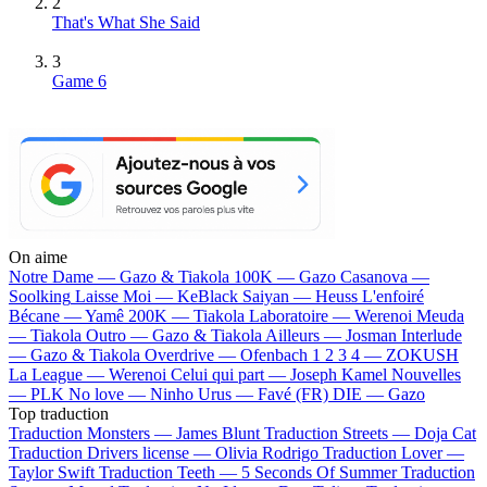
2
That's What She Said
3
Game 6
On aime
Notre Dame —
Gazo & Tiakola
100K —
Gazo
Casanova —
Soolking
Laisse Moi —
KeBlack
Saiyan —
Heuss L'enfoiré
Bécane —
Yamê
200K —
Tiakola
Laboratoire —
Werenoi
Meuda
—
Tiakola
Outro —
Gazo & Tiakola
Ailleurs —
Josman
Interlude
—
Gazo & Tiakola
Overdrive —
Ofenbach
1 2 3 4 —
ZOKUSH
La League —
Werenoi
Celui qui part —
Joseph Kamel
Nouvelles
—
PLK
No love —
Ninho
Urus —
Favé (FR)
DIE —
Gazo
Top traduction
Traduction Monsters —
James Blunt
Traduction Streets —
Doja Cat
Traduction Drivers license —
Olivia Rodrigo
Traduction Lover —
Taylor Swift
Traduction Teeth —
5 Seconds Of Summer
Traduction