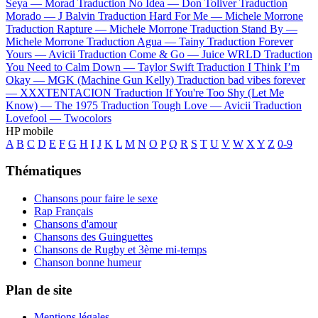
Seya —
Morad
Traduction No Idea —
Don Toliver
Traduction
Morado —
J Balvin
Traduction Hard For Me —
Michele Morrone
Traduction Rapture —
Michele Morrone
Traduction Stand By —
Michele Morrone
Traduction Agua —
Tainy
Traduction Forever
Yours —
Avicii
Traduction Come & Go —
Juice WRLD
Traduction
You Need to Calm Down —
Taylor Swift
Traduction I Think I’m
Okay —
MGK (Machine Gun Kelly)
Traduction bad vibes forever
—
XXXTENTACION
Traduction If You're Too Shy (Let Me
Know) —
The 1975
Traduction Tough Love —
Avicii
Traduction
Lovefool —
Twocolors
HP mobile
A
B
C
D
E
F
G
H
I
J
K
L
M
N
O
P
Q
R
S
T
U
V
W
X
Y
Z
0-9
Thématiques
Chansons pour faire le sexe
Rap Français
Chansons d'amour
Chansons des Guinguettes
Chansons de Rugby et 3ème mi-temps
Chanson bonne humeur
Plan de site
Mentions légales