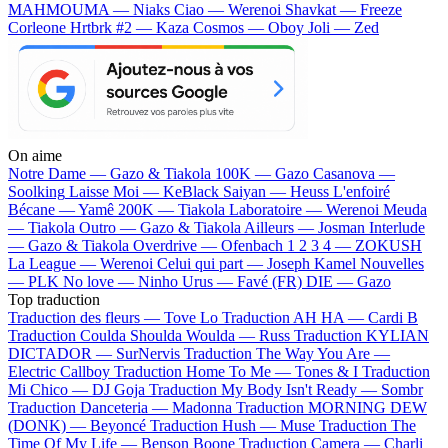
MAHMOUMA — Niaks
Ciao — Werenoi
Shavkat — Freeze
Corleone
Hrtbrk #2 — Kaza
Cosmos — Oboy
Joli — Zed
On aime
Notre Dame —
Gazo & Tiakola
100K —
Gazo
Casanova —
Soolking
Laisse Moi —
KeBlack
Saiyan —
Heuss L'enfoiré
Bécane —
Yamê
200K —
Tiakola
Laboratoire —
Werenoi
Meuda
—
Tiakola
Outro —
Gazo & Tiakola
Ailleurs —
Josman
Interlude
—
Gazo & Tiakola
Overdrive —
Ofenbach
1 2 3 4 —
ZOKUSH
La League —
Werenoi
Celui qui part —
Joseph Kamel
Nouvelles
—
PLK
No love —
Ninho
Urus —
Favé (FR)
DIE —
Gazo
Top traduction
Traduction des fleurs —
Tove Lo
Traduction AH HA —
Cardi B
Traduction Coulda Shoulda Woulda —
Russ
Traduction KYLIAN
DICTADOR —
SurNervis
Traduction The Way You Are —
Electric Callboy
Traduction Home To Me —
Tones & I
Traduction
Mi Chico —
DJ Goja
Traduction My Body Isn't Ready —
Sombr
Traduction Danceteria —
Madonna
Traduction MORNING DEW
(DONK) —
Beyoncé
Traduction Hush —
Muse
Traduction The
Time Of My Life —
Benson Boone
Traduction Camera —
Charli