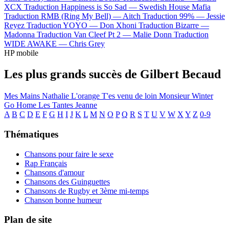
XCX
Traduction Happiness is So Sad —
Swedish House Mafia
Traduction RMB (Ring My Bell) —
Aitch
Traduction 99% —
Jessie
Reyez
Traduction YOYO —
Don Xhoni
Traduction Bizarre —
Madonna
Traduction Van Cleef Pt 2 —
Malie Donn
Traduction
WIDE AWAKE —
Chris Grey
HP mobile
Les plus grands succès de Gilbert Becaud
Mes Mains
Nathalie
L'orange
T'es venu de loin
Monsieur Winter
Go Home
Les Tantes Jeanne
A
B
C
D
E
F
G
H
I
J
K
L
M
N
O
P
Q
R
S
T
U
V
W
X
Y
Z
0-9
Thématiques
Chansons pour faire le sexe
Rap Français
Chansons d'amour
Chansons des Guinguettes
Chansons de Rugby et 3ème mi-temps
Chanson bonne humeur
Plan de site