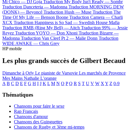
Mi Chico —
DJ Goja
Traduction My Body Isn't Ready —
Sombr
Traduction Danceteria —
Madonna
Traduction MORNING DEW
(DONK) —
Beyoncé
Traduction Hush —
Muse
Traduction The
Time Of My Life —
Benson Boone
Traduction Camera —
Charli
XCX
Traduction Happiness is So Sad —
Swedish House Mafia
Traduction RMB (Ring My Bell) —
Aitch
Traduction 99% —
Jessie
Reyez
Traduction YOYO —
Don Xhoni
Traduction Bizarre —
Madonna
Traduction Van Cleef Pt 2 —
Malie Donn
Traduction
WIDE AWAKE —
Chris Grey
HP mobile
Les plus grands succès de Gilbert Becaud
Dimanche à Orly
Le pianiste de Varsovie
Les marchés de Provence
Mes Mains
Nathalie
L'orange
A
B
C
D
E
F
G
H
I
J
K
L
M
N
O
P
Q
R
S
T
U
V
W
X
Y
Z
0-9
Thématiques
Chansons pour faire le sexe
Rap Français
Chansons d'amour
Chansons des Guinguettes
Chansons de Rugby et 3ème mi-temps