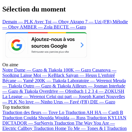
Sélection du moment
Demain — PLK
Avec Toi — Oboy
Akrapo 7 — Uzi (FR)
Mélodie
— Oboy
AMBER — Zola
BECTE — Gazo
On aime
Notre Dame —
Gazo & Tiakola
100K —
Gazo
Casanova —
Soolking
Laisse Moi —
KeBlack
Saiyan —
Heuss L'enfoiré
Bécane —
Yamê
200K —
Tiakola
Laboratoire —
Werenoi
Meuda
—
Tiakola
Outro —
Gazo & Tiakola
Ailleurs —
Josman
Interlude
—
Gazo & Tiakola
Overdrive —
Ofenbach
1 2 3 4 —
ZOKUSH
La League —
Werenoi
Celui qui part —
Joseph Kamel
Nouvelles
—
PLK
No love —
Ninho
Urus —
Favé (FR)
DIE —
Gazo
Top traduction
Traduction des fleurs —
Tove Lo
Traduction AH HA —
Cardi B
Traduction Coulda Shoulda Woulda —
Russ
Traduction KYLIAN
DICTADOR —
SurNervis
Traduction The Way You Are —
Electric Callboy
Traduction Home To Me —
Tones & I
Traduction