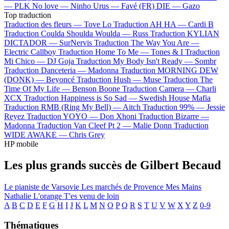
—
PLK
No love —
Ninho
Urus —
Favé (FR)
DIE —
Gazo
Top traduction
Traduction des fleurs —
Tove Lo
Traduction AH HA —
Cardi B
Traduction Coulda Shoulda Woulda —
Russ
Traduction KYLIAN
DICTADOR —
SurNervis
Traduction The Way You Are —
Electric Callboy
Traduction Home To Me —
Tones & I
Traduction
Mi Chico —
DJ Goja
Traduction My Body Isn't Ready —
Sombr
Traduction Danceteria —
Madonna
Traduction MORNING DEW
(DONK) —
Beyoncé
Traduction Hush —
Muse
Traduction The
Time Of My Life —
Benson Boone
Traduction Camera —
Charli
XCX
Traduction Happiness is So Sad —
Swedish House Mafia
Traduction RMB (Ring My Bell) —
Aitch
Traduction 99% —
Jessie
Reyez
Traduction YOYO —
Don Xhoni
Traduction Bizarre —
Madonna
Traduction Van Cleef Pt 2 —
Malie Donn
Traduction
WIDE AWAKE —
Chris Grey
HP mobile
Les plus grands succès de Gilbert Becaud
Le pianiste de Varsovie
Les marchés de Provence
Mes Mains
Nathalie
L'orange
T'es venu de loin
A
B
C
D
E
F
G
H
I
J
K
L
M
N
O
P
Q
R
S
T
U
V
W
X
Y
Z
0-9
Thématiques