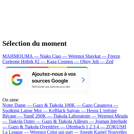
Sélection du moment
MAHMOUMA — Niaks
Ciao — Werenoi
Shavkat — Freeze
Corleone
Hrtbrk #2 — Kaza
Cosmos — Oboy
Joli — Zed
On aime
Notre Dame —
Gazo & Tiakola
100K —
Gazo
Casanova —
Soolking
Laisse Moi —
KeBlack
Saiyan —
Heuss L'enfoiré
Bécane —
Yamê
200K —
Tiakola
Laboratoire —
Werenoi
Meuda
—
Tiakola
Outro —
Gazo & Tiakola
Ailleurs —
Josman
Interlude
—
Gazo & Tiakola
Overdrive —
Ofenbach
1 2 3 4 —
ZOKUSH
La League —
Werenoi
Celui qui part —
Joseph Kamel
Nouvelles