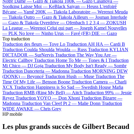
Notre Dame —
Gazo & Tiakola
100K —
Gazo
Casanova —
Soolking
Laisse Moi —
KeBlack
Saiyan —
Heuss L'enfoiré
Bécane —
Yamê
200K —
Tiakola
Laboratoire —
Werenoi
Meuda
—
Tiakola
Outro —
Gazo & Tiakola
Ailleurs —
Josman
Interlude
—
Gazo & Tiakola
Overdrive —
Ofenbach
1 2 3 4 —
ZOKUSH
La League —
Werenoi
Celui qui part —
Joseph Kamel
Nouvelles
—
PLK
No love —
Ninho
Urus —
Favé (FR)
DIE —
Gazo
Top traduction
Traduction des fleurs —
Tove Lo
Traduction AH HA —
Cardi B
Traduction Coulda Shoulda Woulda —
Russ
Traduction KYLIAN
DICTADOR —
SurNervis
Traduction The Way You Are —
Electric Callboy
Traduction Home To Me —
Tones & I
Traduction
Mi Chico —
DJ Goja
Traduction My Body Isn't Ready —
Sombr
Traduction Danceteria —
Madonna
Traduction MORNING DEW
(DONK) —
Beyoncé
Traduction Hush —
Muse
Traduction The
Time Of My Life —
Benson Boone
Traduction Camera —
Charli
XCX
Traduction Happiness is So Sad —
Swedish House Mafia
Traduction RMB (Ring My Bell) —
Aitch
Traduction 99% —
Jessie
Reyez
Traduction YOYO —
Don Xhoni
Traduction Bizarre —
Madonna
Traduction Van Cleef Pt 2 —
Malie Donn
Traduction
WIDE AWAKE —
Chris Grey
HP mobile
Les plus grands succès de Gilbert Becaud