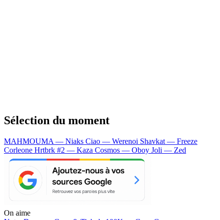
Sélection du moment
MAHMOUMA — Niaks
Ciao — Werenoi
Shavkat — Freeze
Corleone
Hrtbrk #2 — Kaza
Cosmos — Oboy
Joli — Zed
On aime