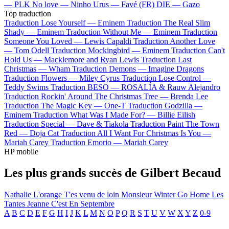
—
PLK
No love —
Ninho
Urus —
Favé (FR)
DIE —
Gazo
Top traduction
Traduction Lose Yourself —
Eminem
Traduction The Real Slim
Shady —
Eminem
Traduction Without Me —
Eminem
Traduction
Someone You Loved —
Lewis Capaldi
Traduction Another Love
—
Tom Odell
Traduction Mockingbird —
Eminem
Traduction Can't
Hold Us —
Macklemore and Ryan Lewis
Traduction Last
Christmas —
Wham
Traduction Demons —
Imagine Dragons
Traduction Flowers —
Miley Cyrus
Traduction Lose Control —
Teddy Swims
Traduction BESO —
ROSALÍA & Rauw Alejandro
Traduction Rockin' Around The Christmas Tree —
Brenda Lee
Traduction The Magic Key —
One-T
Traduction Godzilla —
Eminem
Traduction What Was I Made For? —
Billie Eilish
Traduction Special —
Dave & Tiakola
Traduction Paint The Town
Red —
Doja Cat
Traduction All I Want For Christmas Is You —
Mariah Carey
Traduction Emorio —
Mariah Carey
HP mobile
Les plus grands succès de Gilbert Becaud
Nathalie
L'orange
T'es venu de loin
Monsieur Winter Go Home
Les
Tantes Jeanne
C'est En Septembre
A
B
C
D
E
F
G
H
I
J
K
L
M
N
O
P
Q
R
S
T
U
V
W
X
Y
Z
0-9