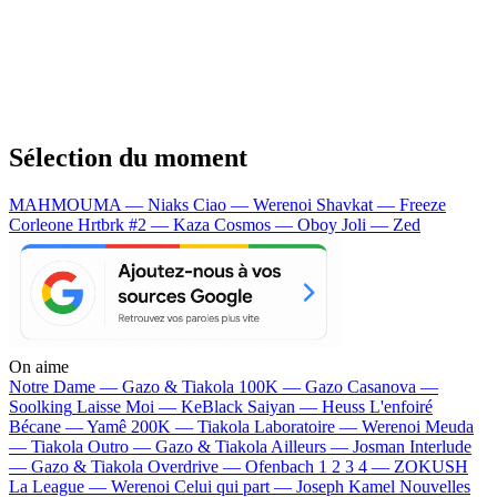
Sélection du moment
MAHMOUMA — Niaks
Ciao — Werenoi
Shavkat — Freeze
Corleone
Hrtbrk #2 — Kaza
Cosmos — Oboy
Joli — Zed
On aime
Notre Dame —
Gazo & Tiakola
100K —
Gazo
Casanova —
Soolking
Laisse Moi —
KeBlack
Saiyan —
Heuss L'enfoiré
Bécane —
Yamê
200K —
Tiakola
Laboratoire —
Werenoi
Meuda
—
Tiakola
Outro —
Gazo & Tiakola
Ailleurs —
Josman
Interlude
—
Gazo & Tiakola
Overdrive —
Ofenbach
1 2 3 4 —
ZOKUSH
La League —
Werenoi
Celui qui part —
Joseph Kamel
Nouvelles