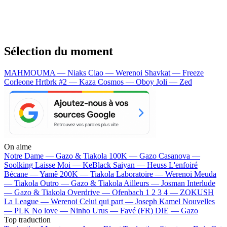
Sélection du moment
MAHMOUMA — Niaks
Ciao — Werenoi
Shavkat — Freeze
Corleone
Hrtbrk #2 — Kaza
Cosmos — Oboy
Joli — Zed
On aime
Notre Dame —
Gazo & Tiakola
100K —
Gazo
Casanova —
Soolking
Laisse Moi —
KeBlack
Saiyan —
Heuss L'enfoiré
Bécane —
Yamê
200K —
Tiakola
Laboratoire —
Werenoi
Meuda
—
Tiakola
Outro —
Gazo & Tiakola
Ailleurs —
Josman
Interlude
—
Gazo & Tiakola
Overdrive —
Ofenbach
1 2 3 4 —
ZOKUSH
La League —
Werenoi
Celui qui part —
Joseph Kamel
Nouvelles
—
PLK
No love —
Ninho
Urus —
Favé (FR)
DIE —
Gazo
Top traduction