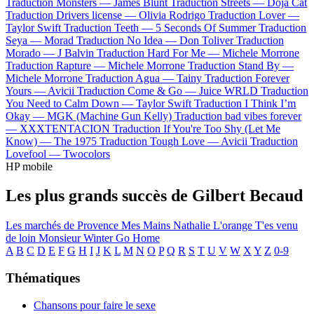
Traduction Monsters —
James Blunt
Traduction Streets —
Doja Cat
Traduction Drivers license —
Olivia Rodrigo
Traduction Lover —
Taylor Swift
Traduction Teeth —
5 Seconds Of Summer
Traduction
Seya —
Morad
Traduction No Idea —
Don Toliver
Traduction
Morado —
J Balvin
Traduction Hard For Me —
Michele Morrone
Traduction Rapture —
Michele Morrone
Traduction Stand By —
Michele Morrone
Traduction Agua —
Tainy
Traduction Forever
Yours —
Avicii
Traduction Come & Go —
Juice WRLD
Traduction
You Need to Calm Down —
Taylor Swift
Traduction I Think I’m
Okay —
MGK (Machine Gun Kelly)
Traduction bad vibes forever
—
XXXTENTACION
Traduction If You're Too Shy (Let Me
Know) —
The 1975
Traduction Tough Love —
Avicii
Traduction
Lovefool —
Twocolors
HP mobile
Les plus grands succès de Gilbert Becaud
Les marchés de Provence
Mes Mains
Nathalie
L'orange
T'es venu
de loin
Monsieur Winter Go Home
A
B
C
D
E
F
G
H
I
J
K
L
M
N
O
P
Q
R
S
T
U
V
W
X
Y
Z
0-9
Thématiques
Chansons pour faire le sexe