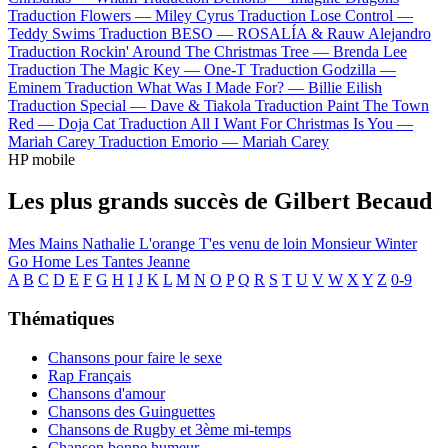
Traduction Flowers —
Miley Cyrus
Traduction Lose Control —
Teddy Swims
Traduction BESO —
ROSALÍA & Rauw Alejandro
Traduction Rockin' Around The Christmas Tree —
Brenda Lee
Traduction The Magic Key —
One-T
Traduction Godzilla —
Eminem
Traduction What Was I Made For? —
Billie Eilish
Traduction Special —
Dave & Tiakola
Traduction Paint The Town
Red —
Doja Cat
Traduction All I Want For Christmas Is You —
Mariah Carey
Traduction Emorio —
Mariah Carey
HP mobile
Les plus grands succès de Gilbert Becaud
Mes Mains
Nathalie
L'orange
T'es venu de loin
Monsieur Winter
Go Home
Les Tantes Jeanne
A
B
C
D
E
F
G
H
I
J
K
L
M
N
O
P
Q
R
S
T
U
V
W
X
Y
Z
0-9
Thématiques
Chansons pour faire le sexe
Rap Français
Chansons d'amour
Chansons des Guinguettes
Chansons de Rugby et 3ème mi-temps
Chanson bonne humeur