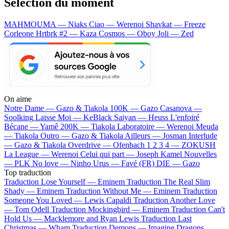
Sélection du moment
MAHMOUMA — Niaks
Ciao — Werenoi
Shavkat — Freeze
Corleone
Hrtbrk #2 — Kaza
Cosmos — Oboy
Joli — Zed
On aime
Notre Dame —
Gazo & Tiakola
100K —
Gazo
Casanova —
Soolking
Laisse Moi —
KeBlack
Saiyan —
Heuss L'enfoiré
Bécane —
Yamê
200K —
Tiakola
Laboratoire —
Werenoi
Meuda
—
Tiakola
Outro —
Gazo & Tiakola
Ailleurs —
Josman
Interlude
—
Gazo & Tiakola
Overdrive —
Ofenbach
1 2 3 4 —
ZOKUSH
La League —
Werenoi
Celui qui part —
Joseph Kamel
Nouvelles
—
PLK
No love —
Ninho
Urus —
Favé (FR)
DIE —
Gazo
Top traduction
Traduction Lose Yourself —
Eminem
Traduction The Real Slim
Shady —
Eminem
Traduction Without Me —
Eminem
Traduction
Someone You Loved —
Lewis Capaldi
Traduction Another Love
—
Tom Odell
Traduction Mockingbird —
Eminem
Traduction Can't
Hold Us —
Macklemore and Ryan Lewis
Traduction Last
Christmas —
Wham
Traduction Demons —
Imagine Dragons