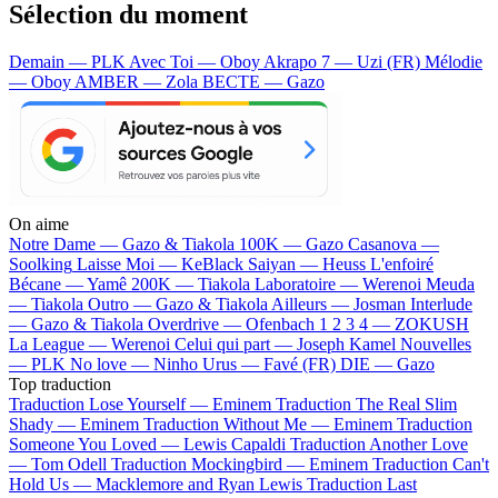
Sélection du moment
Demain — PLK
Avec Toi — Oboy
Akrapo 7 — Uzi (FR)
Mélodie
— Oboy
AMBER — Zola
BECTE — Gazo
On aime
Notre Dame —
Gazo & Tiakola
100K —
Gazo
Casanova —
Soolking
Laisse Moi —
KeBlack
Saiyan —
Heuss L'enfoiré
Bécane —
Yamê
200K —
Tiakola
Laboratoire —
Werenoi
Meuda
—
Tiakola
Outro —
Gazo & Tiakola
Ailleurs —
Josman
Interlude
—
Gazo & Tiakola
Overdrive —
Ofenbach
1 2 3 4 —
ZOKUSH
La League —
Werenoi
Celui qui part —
Joseph Kamel
Nouvelles
—
PLK
No love —
Ninho
Urus —
Favé (FR)
DIE —
Gazo
Top traduction
Traduction Lose Yourself —
Eminem
Traduction The Real Slim
Shady —
Eminem
Traduction Without Me —
Eminem
Traduction
Someone You Loved —
Lewis Capaldi
Traduction Another Love
—
Tom Odell
Traduction Mockingbird —
Eminem
Traduction Can't
Hold Us —
Macklemore and Ryan Lewis
Traduction Last