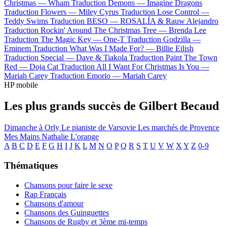
Christmas —
Wham
Traduction Demons —
Imagine Dragons
Traduction Flowers —
Miley Cyrus
Traduction Lose Control —
Teddy Swims
Traduction BESO —
ROSALÍA & Rauw Alejandro
Traduction Rockin' Around The Christmas Tree —
Brenda Lee
Traduction The Magic Key —
One-T
Traduction Godzilla —
Eminem
Traduction What Was I Made For? —
Billie Eilish
Traduction Special —
Dave & Tiakola
Traduction Paint The Town
Red —
Doja Cat
Traduction All I Want For Christmas Is You —
Mariah Carey
Traduction Emorio —
Mariah Carey
HP mobile
Les plus grands succès de Gilbert Becaud
Dimanche à Orly
Le pianiste de Varsovie
Les marchés de Provence
Mes Mains
Nathalie
L'orange
A
B
C
D
E
F
G
H
I
J
K
L
M
N
O
P
Q
R
S
T
U
V
W
X
Y
Z
0-9
Thématiques
Chansons pour faire le sexe
Rap Français
Chansons d'amour
Chansons des Guinguettes
Chansons de Rugby et 3ème mi-temps