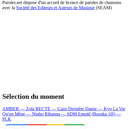
Paroles.net dispose d'un accord de licence de paroles de chansons
avec la
Société des Editeurs et Auteurs de Musique
(SEAM)
Sélection du moment
AMBER — Zola
BECTE — Gazo
Dernière Danse — Kyo
La Vie
Qu'on Mène — Ninho
Rihanna — SDM
Emotif (Booska 1H) —
PLK