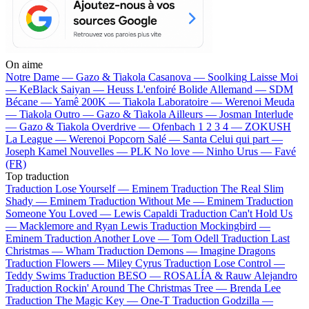
On aime
Notre Dame —
Gazo & Tiakola
Casanova —
Soolking
Laisse Moi
—
KeBlack
Saiyan —
Heuss L'enfoiré
Bolide Allemand —
SDM
Bécane —
Yamê
200K —
Tiakola
Laboratoire —
Werenoi
Meuda
—
Tiakola
Outro —
Gazo & Tiakola
Ailleurs —
Josman
Interlude
—
Gazo & Tiakola
Overdrive —
Ofenbach
1 2 3 4 —
ZOKUSH
La League —
Werenoi
Popcorn Salé —
Santa
Celui qui part —
Joseph Kamel
Nouvelles —
PLK
No love —
Ninho
Urus —
Favé
(FR)
Top traduction
Traduction Lose Yourself —
Eminem
Traduction The Real Slim
Shady —
Eminem
Traduction Without Me —
Eminem
Traduction
Someone You Loved —
Lewis Capaldi
Traduction Can't Hold Us
—
Macklemore and Ryan Lewis
Traduction Mockingbird —
Eminem
Traduction Another Love —
Tom Odell
Traduction Last
Christmas —
Wham
Traduction Demons —
Imagine Dragons
Traduction Flowers —
Miley Cyrus
Traduction Lose Control —
Teddy Swims
Traduction BESO —
ROSALÍA & Rauw Alejandro
Traduction Rockin' Around The Christmas Tree —
Brenda Lee
Traduction The Magic Key —
One-T
Traduction Godzilla —