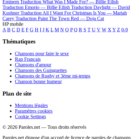
Eminem
Traduction What Was I Made For? —
Billie Eilish
Traduction Emorio —
Billie Eilish
Traduction Daylight —
David
Kushner
Traduction All I Want For Christmas Is You —
Mariah
Carey
Traduction Paint The Town Red —
Doja Cat
HP mobile
A
B
C
D
E
F
G
H
I
J
K
L
M
N
O
P
Q
R
S
T
U
V
W
X
Y
Z
0-9
Thématiques
Chansons pour faire le sexe
Rap Français
Chansons d'amour
Chansons des Guinguettes
Chansons de Rugby et 3ème mi-temps
Chanson bonne humeur
Plan de site
Mentions légales
Paramètres cookies
Cookie Settings
© 2026 Paroles.net — Tous droits réservés
Paroles.net dispose d'un accord de licence de paroles de chansons