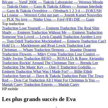
Bécane —
Yamê
200K —
Tiakola
Laboratoire —
Werenoi
Meuda
—
Tiakola
Outro —
Gazo & Tiakola
Ailleurs —
Josman
Interlude
—
Gazo & Tiakola
Overdrive —
Ofenbach
1 2 3 4 —
ZOKUSH
La League —
Werenoi
Celui qui part —
Joseph Kamel
Nouvelles
—
PLK
No love —
Ninho
Urus —
Favé (FR)
DIE —
Gazo
Top traduction
Traduction Lose Yourself —
Eminem
Traduction The Real Slim
Shady —
Eminem
Traduction Without Me —
Eminem
Traduction
Someone You Loved —
Lewis Capaldi
Traduction Another Love
—
Tom Odell
Traduction Mockingbird —
Eminem
Traduction Can't
Hold Us —
Macklemore and Ryan Lewis
Traduction Last
Christmas —
Wham
Traduction Demons —
Imagine Dragons
Traduction Flowers —
Miley Cyrus
Traduction Lose Control —
Teddy Swims
Traduction BESO —
ROSALÍA & Rauw Alejandro
Traduction Rockin' Around The Christmas Tree —
Brenda Lee
Traduction The Magic Key —
One-T
Traduction Godzilla —
Eminem
Traduction What Was I Made For? —
Billie Eilish
Traduction Special —
Dave & Tiakola
Traduction Paint The Town
Red —
Doja Cat
Traduction All I Want For Christmas Is You —
Mariah Carey
Traduction Emorio —
Mariah Carey
HP mobile
Les plus grands succès de Eva