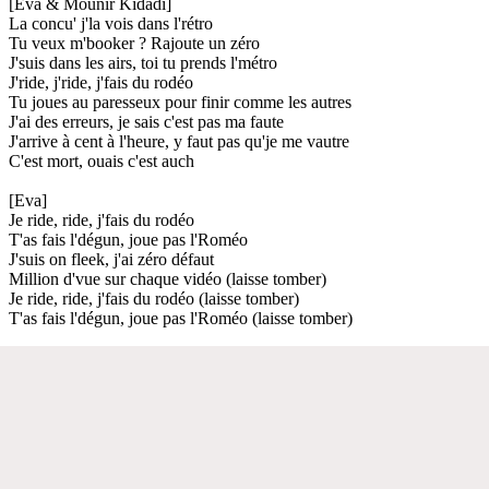
[Eva & Mounir Kidadi]
La concu' j'la vois dans l'rétro
Tu veux m'booker ? Rajoute un zéro
J'suis dans les airs, toi tu prends l'métro
J'ride, j'ride, j'fais du rodéo
Tu joues au paresseux pour finir comme les autres
J'ai des erreurs, je sais c'est pas ma faute
J'arrive à cent à l'heure, y faut pas qu'je me vautre
C'est mort, ouais c'est auch
[Eva]
Je ride, ride, j'fais du rodéo
T'as fais l'dégun, joue pas l'Roméo
J'suis on fleek, j'ai zéro défaut
Million d'vue sur chaque vidéo (laisse tomber)
Je ride, ride, j'fais du rodéo (laisse tomber)
T'as fais l'dégun, joue pas l'Roméo (laisse tomber)