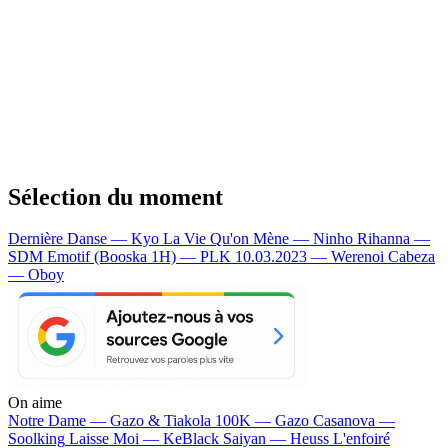
Sélection du moment
Dernière Danse — Kyo
La Vie Qu'on Mène — Ninho
Rihanna —
SDM
Emotif (Booska 1H) — PLK
10.03.2023 — Werenoi
Cabeza
— Oboy
On aime
Notre Dame —
Gazo & Tiakola
100K —
Gazo
Casanova —
Soolking
Laisse Moi —
KeBlack
Saiyan —
Heuss L'enfoiré