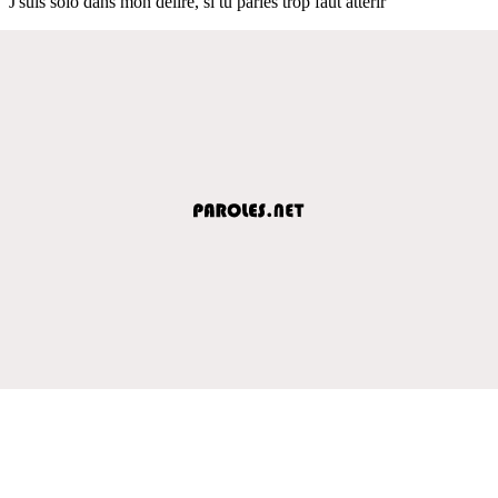
J'suis solo dans mon délire, si tu parles trop faut atterir