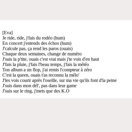
[Eva]
Je ride, ride, j'fais du rodéo (hum)
En concert j'entends des échos (hum)
J'calcule pas, ça rend les paros (ouais)
Chaque deux semaines, change de numéro
J'suis la p'tite, ouais c'est vrai mais j'te vois d'en haut
J'fais la pluie, j'fais l'beau temps, j'fais la météo
Ton album a un flop, j'ai remis l'compteur à zéro
C'est la queen, ouais t'as reconnu la mélo'
J'les vois courir après l'oseille, sur ma vie qu'ils font d'la peine
J'suis dans mon dél', pas dans leur game
J'suis sur le ring, j'mets que des K.O