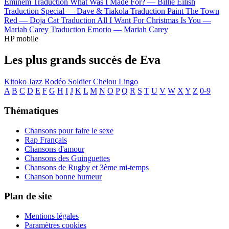
Eminem
Traduction What Was I Made For? —
Billie Eilish
Traduction Special —
Dave & Tiakola
Traduction Paint The Town
Red —
Doja Cat
Traduction All I Want For Christmas Is You —
Mariah Carey
Traduction Emorio —
Mariah Carey
HP mobile
Les plus grands succès de Eva
Kitoko
Jazz
Rodéo
Soldier
Chelou
Lingo
A
B
C
D
E
F
G
H
I
J
K
L
M
N
O
P
Q
R
S
T
U
V
W
X
Y
Z
0-9
Thématiques
Chansons pour faire le sexe
Rap Français
Chansons d'amour
Chansons des Guinguettes
Chansons de Rugby et 3ème mi-temps
Chanson bonne humeur
Plan de site
Mentions légales
Paramètres cookies