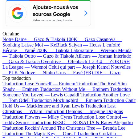
On aime
Notre Dame —
Gazo & Tiakola
100K —
Gazo
Casanova —
Soolking
Laisse Moi —
KeBlack
Saiyan —
Heuss L'enfoiré
Bécane —
Yamê
200K —
Tiakola
Laboratoire —
Werenoi
Meuda
—
Tiakola
Outro —
Gazo & Tiakola
Ailleurs —
Josman
Interlude
—
Gazo & Tiakola
Overdrive —
Ofenbach
1 2 3 4 —
ZOKUSH
La League —
Werenoi
Celui qui part —
Joseph Kamel
Nouvelles
—
PLK
No love —
Ninho
Urus —
Favé (FR)
DIE —
Gazo
Top traduction
Traduction Lose Yourself —
Eminem
Traduction The Real Slim
Shady —
Eminem
Traduction Without Me —
Eminem
Traduction
Someone You Loved —
Lewis Capaldi
Traduction Another Love
—
Tom Odell
Traduction Mockingbird —
Eminem
Traduction Can't
Hold Us —
Macklemore and Ryan Lewis
Traduction Last
Christmas —
Wham
Traduction Demons —
Imagine Dragons
Traduction Flowers —
Miley Cyrus
Traduction Lose Control —
Teddy Swims
Traduction BESO —
ROSALÍA & Rauw Alejandro
Traduction Rockin' Around The Christmas Tree —
Brenda Lee
Traduction The Magic Key —
One-T
Traduction Godzilla —