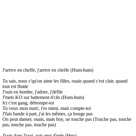
J'arrive en cheffe, j'arrive en cheffe (Hum-hum)
Tu sais, nous c'qu'on aime les filles, ouais quand c'est clair, quand
tout est fluide
J'suis en bombe, j'adore, j'défile
J'mets KO sur battement d'clis (Hum-hum)
Ici c'est gang, détrompe-toi
Tu veux mon num', t'es mimi, mais compte-toi
J'fais bande à part, j'ai les mêmes, ça bouge pas
On peut danser, ouais, mais boy, ne touche pas (Touche pas, touche
pas, touche pas, touche pas)
J'suis dans l'vrai, suis-moi d'près (Hey)