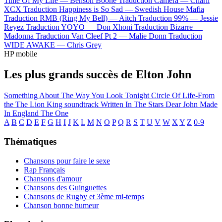
Time Of My Life —
Benson Boone
Traduction Camera —
Charli
XCX
Traduction Happiness is So Sad —
Swedish House Mafia
Traduction RMB (Ring My Bell) —
Aitch
Traduction 99% —
Jessie
Reyez
Traduction YOYO —
Don Xhoni
Traduction Bizarre —
Madonna
Traduction Van Cleef Pt 2 —
Malie Donn
Traduction
WIDE AWAKE —
Chris Grey
HP mobile
Les plus grands succès de Elton John
Something About The Way You Look Tonight
Circle Of Life-From
the The Lion King soundtrack
Written In The Stars
Dear John
Made
In England
The One
A
B
C
D
E
F
G
H
I
J
K
L
M
N
O
P
Q
R
S
T
U
V
W
X
Y
Z
0-9
Thématiques
Chansons pour faire le sexe
Rap Français
Chansons d'amour
Chansons des Guinguettes
Chansons de Rugby et 3ème mi-temps
Chanson bonne humeur