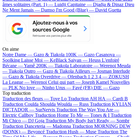
âmes solitaires (Part. 1) — Luidji
Capitaine — Djadja & Dinaz
Dieu
Ne Ment Jamais — Damso
I'm Good (Blue) — David Guetta
On aime
Notre Dame —
Gazo & Tiakola
100K —
Gazo
Casanova —
Soolking
Laisse Moi —
KeBlack
Saiyan —
Heuss L'enfoiré
Bécane —
Yamê
200K —
Tiakola
Laboratoire —
Werenoi
Meuda
—
Tiakola
Outro —
Gazo & Tiakola
Ailleurs —
Josman
Interlude
—
Gazo & Tiakola
Overdrive —
Ofenbach
1 2 3 4 —
ZOKUSH
La League —
Werenoi
Celui qui part —
Joseph Kamel
Nouvelles
—
PLK
No love —
Ninho
Urus —
Favé (FR)
DIE —
Gazo
Top traduction
Traduction des fleurs —
Tove Lo
Traduction AH HA —
Cardi B
Traduction Coulda Shoulda Woulda —
Russ
Traduction KYLIAN
DICTADOR —
SurNervis
Traduction The Way You Are —
Electric Callboy
Traduction Home To Me —
Tones & I
Traduction
Mi Chico —
DJ Goja
Traduction My Body Isn't Ready —
Sombr
Traduction Danceteria —
Madonna
Traduction MORNING DEW
(DONK) —
Beyoncé
Traduction Hush —
Muse
Traduction The