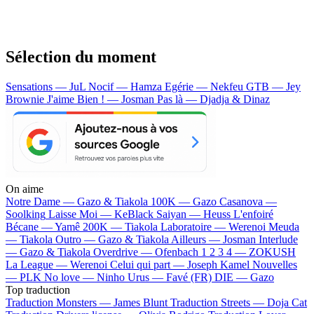
Sélection du moment
Sensations — JuL
Nocif — Hamza
Egérie — Nekfeu
GTB — Jey
Brownie
J'aime Bien ! — Josman
Pas là — Djadja & Dinaz
On aime
Notre Dame —
Gazo & Tiakola
100K —
Gazo
Casanova —
Soolking
Laisse Moi —
KeBlack
Saiyan —
Heuss L'enfoiré
Bécane —
Yamê
200K —
Tiakola
Laboratoire —
Werenoi
Meuda
—
Tiakola
Outro —
Gazo & Tiakola
Ailleurs —
Josman
Interlude
—
Gazo & Tiakola
Overdrive —
Ofenbach
1 2 3 4 —
ZOKUSH
La League —
Werenoi
Celui qui part —
Joseph Kamel
Nouvelles
—
PLK
No love —
Ninho
Urus —
Favé (FR)
DIE —
Gazo
Top traduction
Traduction Monsters —
James Blunt
Traduction Streets —
Doja Cat