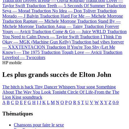
Traduction Drivers license —
Olivia Rodrigo
Traduction Lover —
Taylor Swift
Traduction Teeth —
5 Seconds Of Summer
Traduction
Seya —
Morad
Traduction No Idea —
Don Toliver
Traduction
Morado —
J Balvin
Traduction Hard For Me —
Michele Morrone
Traduction Rapture —
Michele Morrone
Traduction Stand By —
Michele Morrone
Traduction Agua —
Tainy
Traduction Forever
Yours —
Avicii
Traduction Come & Go —
Juice WRLD
Traduction
You Need to Calm Down —
Taylor Swift
Traduction I Think I’m
Okay —
MGK (Machine Gun Kelly)
Traduction bad vibes forever
—
XXXTENTACION
Traduction If You're Too Shy (Let Me
Know) —
The 1975
Traduction Tough Love —
Avicii
Traduction
Lovefool —
Twocolors
HP mobile
Les plus grands succès de Elton John
The bitch is back
Tiny Dancer
Whispers
Your song
Something
About The Way You Look Tonight
Circle Of Life-From the The
Lion King soundtrack
A
B
C
D
E
F
G
H
I
J
K
L
M
N
O
P
Q
R
S
T
U
V
W
X
Y
Z
0-9
Thématiques
Chansons pour faire le sexe