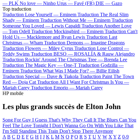
—
PLK
No love —
Ninho
Urus —
Favé (FR)
DIE —
Gazo
Top traduction
Traduction Lose Yourself —
Eminem
Traduction The Real Slim
Shady —
Eminem
Traduction Without Me —
Eminem
Traduction
Someone You Loved —
Lewis Capaldi
Traduction Another Love
—
Tom Odell
Traduction Mockingbird —
Eminem
Traduction Can't
Hold Us —
Macklemore and Ryan Lewis
Traduction Last
Christmas —
Wham
Traduction Demons —
Imagine Dragons
Traduction Flowers —
Miley Cyrus
Traduction Lose Control —
Teddy Swims
Traduction BESO —
ROSALÍA & Rauw Alejandro
Traduction Rockin' Around The Christmas Tree —
Brenda Lee
Traduction The Magic Key —
One-T
Traduction Godzilla —
Eminem
Traduction What Was I Made For? —
Billie Eilish
Traduction Special —
Dave & Tiakola
Traduction Paint The Town
Red —
Doja Cat
Traduction All I Want For Christmas Is You —
Mariah Carey
Traduction Emorio —
Mariah Carey
HP mobile
Les plus grands succès de Elton John
Song For Guy
I Guess That's Why They Call It The Blues
Can You
Feel The Love Tonight
I Don't Wanna Go On With You Like That
I'm Still Standing
This Train Don't Stop There Anymore
A
B
C
D
E
F
G
H
I
J
K
L
M
N
O
P
Q
R
S
T
U
V
W
X
Y
Z
0-9