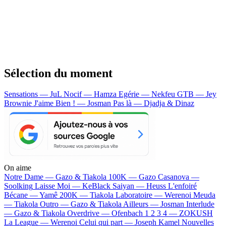
Sélection du moment
Sensations — JuL
Nocif — Hamza
Egérie — Nekfeu
GTB — Jey
Brownie
J'aime Bien ! — Josman
Pas là — Djadja & Dinaz
On aime
Notre Dame —
Gazo & Tiakola
100K —
Gazo
Casanova —
Soolking
Laisse Moi —
KeBlack
Saiyan —
Heuss L'enfoiré
Bécane —
Yamê
200K —
Tiakola
Laboratoire —
Werenoi
Meuda
—
Tiakola
Outro —
Gazo & Tiakola
Ailleurs —
Josman
Interlude
—
Gazo & Tiakola
Overdrive —
Ofenbach
1 2 3 4 —
ZOKUSH
La League —
Werenoi
Celui qui part —
Joseph Kamel
Nouvelles