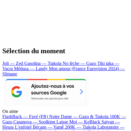
Sélection du moment
Joli — Zed
Gasolina — Tiakola
No lèche — Gazo
Tiki taka —
Vacra
Médusa — Landy
Mon amour (France Eurovision 2024) —
Slimane
On aime
FlashBack —
Favé (FR)
Notre Dame —
Gazo & Tiakola
100K —
Gazo
Casanova —
Soolking
Laisse Moi —
KeBlack
Saiyan —
Heuss L'enfoiré
Bécane —
Yamê
200K —
Tiakola
Laboratoire —