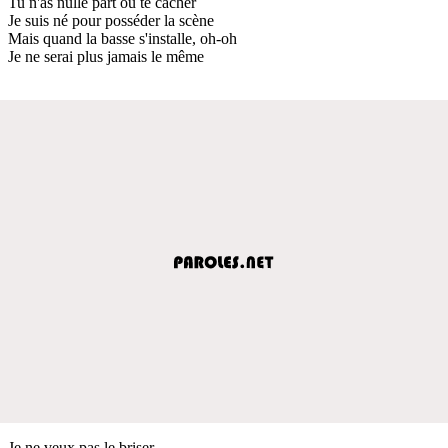
Tu n'as nulle part où te cacher
Je suis né pour posséder la scène
Mais quand la basse s'installe, oh-oh
Je ne serai plus jamais le même
Je ne veux pas le briser