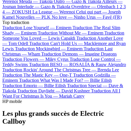
Werenoi
Meuda —
Tiakola
Outro —
Gazo & Tiakola
Ailleurs —
Josman
Interlude —
Gazo & Tiakola
Overdrive —
Ofenbach
1 2 3
4 —
ZOKUSH
La League —
Werenoi
Celui qui part —
Joseph
Kamel
Nouvelles —
PLK
No love —
Ninho
Urus —
Favé (FR)
Top traduction
Traduction Lose Yourself —
Eminem
Traduction The Real Slim
Shady —
Eminem
Traduction Without Me —
Eminem
Traduction
Someone You Loved —
Lewis Capaldi
Traduction Another Love
—
Tom Odell
Traduction Can't Hold Us —
Macklemore and Ryan
Lewis
Traduction Mockingbird —
Eminem
Traduction Last
Christmas —
Wham
Traduction Demons —
Imagine Dragons
Traduction Flowers —
Miley Cyrus
Traduction Lose Control —
Teddy Swims
Traduction BESO —
ROSALÍA & Rauw Alejandro
Traduction Rockin' Around The Christmas Tree —
Brenda Lee
Traduction The Magic Key —
One-T
Traduction Godzilla —
Eminem
Traduction What Was I Made For? —
Billie Eilish
Traduction Emorio —
Billie Eilish
Traduction Special —
Dave &
Tiakola
Traduction Daylight —
David Kushner
Traduction All I
Want For Christmas Is You —
Mariah Carey
HP mobile
Les plus grands succès de Electric
Callboy