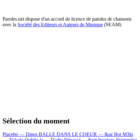
Paroles.net dispose d'un accord de licence de paroles de chansons
avec la
Société des Editeurs et Auteurs de Musique
(SEAM)
Sélection du moment
Placebo — Dinos
BALLE DANS LE COEUR — Ikaz Boi
M3lo
— Tiakola
Oublie-le — Dadju
Dépassé — Nuit Incolore
J't'emmène