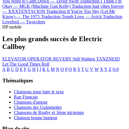
You Need to Calm Down —
Taylor Swift
Traduction I Think I’m
Okay —
MGK (Machine Gun Kelly)
Traduction bad vibes forever
—
XXXTENTACION
Traduction If You're Too Shy (Let Me
Know) —
The 1975
Traduction Tough Love —
Avicii
Traduction
Lovefool —
Twocolors
HP mobile
Les plus grands succès de Electric
Callboy
ELEVATOR OPERATOR
REVERY
Still Waiting
TANZNEID
Let The Good Times Roll
A
B
C
D
E
F
G
H
I
J
K
L
M
N
O
P
Q
R
S
T
U
V
W
X
Y
Z
0-9
Thématiques
Chansons pour faire le sexe
Rap Français
Chansons d'amour
Chansons des Guinguettes
Chansons de Rugby et 3ème mi-temps
Chanson bonne humeur
Plan de site