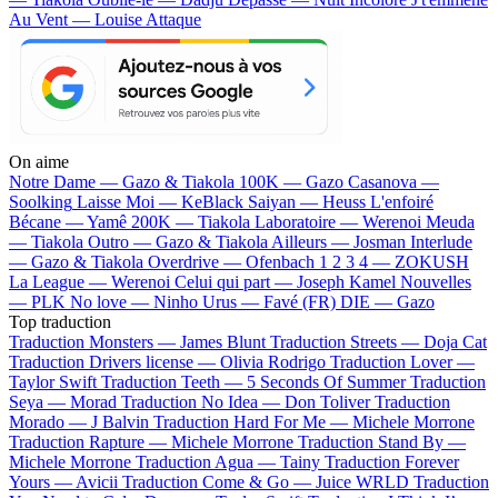
Au Vent — Louise Attaque
On aime
Notre Dame —
Gazo & Tiakola
100K —
Gazo
Casanova —
Soolking
Laisse Moi —
KeBlack
Saiyan —
Heuss L'enfoiré
Bécane —
Yamê
200K —
Tiakola
Laboratoire —
Werenoi
Meuda
—
Tiakola
Outro —
Gazo & Tiakola
Ailleurs —
Josman
Interlude
—
Gazo & Tiakola
Overdrive —
Ofenbach
1 2 3 4 —
ZOKUSH
La League —
Werenoi
Celui qui part —
Joseph Kamel
Nouvelles
—
PLK
No love —
Ninho
Urus —
Favé (FR)
DIE —
Gazo
Top traduction
Traduction Monsters —
James Blunt
Traduction Streets —
Doja Cat
Traduction Drivers license —
Olivia Rodrigo
Traduction Lover —
Taylor Swift
Traduction Teeth —
5 Seconds Of Summer
Traduction
Seya —
Morad
Traduction No Idea —
Don Toliver
Traduction
Morado —
J Balvin
Traduction Hard For Me —
Michele Morrone
Traduction Rapture —
Michele Morrone
Traduction Stand By —
Michele Morrone
Traduction Agua —
Tainy
Traduction Forever
Yours —
Avicii
Traduction Come & Go —
Juice WRLD
Traduction