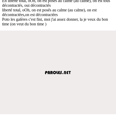
En liberté total, oOh, on est posés au calme (au calme), on est tous
décontractés, oui décontractés
liberté total, oOh, on est posés au calme (au calme), on est
décontractées,on est décontractées
Poto les galères c'est fini, moi j'ai assez donner, la je veux du bon
time (on veut du bon time )