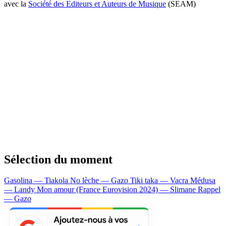
avec la
Société des Editeurs et Auteurs de Musique
(SEAM)
Sélection du moment
Gasolina — Tiakola
No lèche — Gazo
Tiki taka — Vacra
Médusa
— Landy
Mon amour (France Eurovision 2024) — Slimane
Rappel
— Gazo