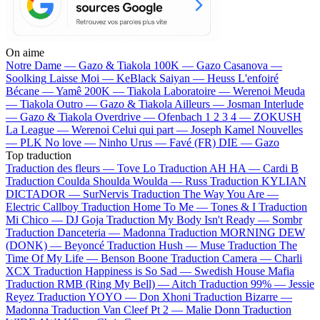
On aime
Notre Dame —
Gazo & Tiakola
100K —
Gazo
Casanova —
Soolking
Laisse Moi —
KeBlack
Saiyan —
Heuss L'enfoiré
Bécane —
Yamê
200K —
Tiakola
Laboratoire —
Werenoi
Meuda
—
Tiakola
Outro —
Gazo & Tiakola
Ailleurs —
Josman
Interlude
—
Gazo & Tiakola
Overdrive —
Ofenbach
1 2 3 4 —
ZOKUSH
La League —
Werenoi
Celui qui part —
Joseph Kamel
Nouvelles
—
PLK
No love —
Ninho
Urus —
Favé (FR)
DIE —
Gazo
Top traduction
Traduction des fleurs —
Tove Lo
Traduction AH HA —
Cardi B
Traduction Coulda Shoulda Woulda —
Russ
Traduction KYLIAN
DICTADOR —
SurNervis
Traduction The Way You Are —
Electric Callboy
Traduction Home To Me —
Tones & I
Traduction
Mi Chico —
DJ Goja
Traduction My Body Isn't Ready —
Sombr
Traduction Danceteria —
Madonna
Traduction MORNING DEW
(DONK) —
Beyoncé
Traduction Hush —
Muse
Traduction The
Time Of My Life —
Benson Boone
Traduction Camera —
Charli
XCX
Traduction Happiness is So Sad —
Swedish House Mafia
Traduction RMB (Ring My Bell) —
Aitch
Traduction 99% —
Jessie
Reyez
Traduction YOYO —
Don Xhoni
Traduction Bizarre —
Madonna
Traduction Van Cleef Pt 2 —
Malie Donn
Traduction