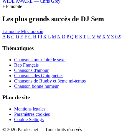
WIDE AWAKE —
Chris Grey
HP mobile
Les plus grands succès de DJ Sem
La noche
Mi Corazón
A
B
C
D
E
F
G
H
I
J
K
L
M
N
O
P
Q
R
S
T
U
V
W
X
Y
Z
0-9
Thématiques
Chansons pour faire le sexe
Rap Français
Chansons d'amour
Chansons des Guinguettes
Chansons de Rugby et 3ème mi-temps
Chanson bonne humeur
Plan de site
Mentions légales
Paramètres cookies
Cookie Settings
© 2026 Paroles.net — Tous droits réservés