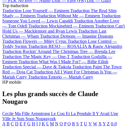
—
PLK
No love —
Ninho
Urus —
Favé (FR)
DIE —
Gazo
Top traduction
Traduction Lose Yourself —
Eminem
Traduction The Real Slim
Shady —
Eminem
Traduction Without Me —
Eminem
Traduction
Someone You Loved —
Lewis Capaldi
Traduction Another Love
—
Tom Odell
Traduction Mockingbird —
Eminem
Traduction Can't
Hold Us —
Macklemore and Ryan Lewis
Traduction Last
Christmas —
Wham
Traduction Demons —
Imagine Dragons
Traduction Flowers —
Miley Cyrus
Traduction Lose Control —
Teddy Swims
Traduction BESO —
ROSALÍA & Rauw Alejandro
Traduction Rockin' Around The Christmas Tree —
Brenda Lee
Traduction The Magic Key —
One-T
Traduction Godzilla —
Eminem
Traduction What Was I Made For? —
Billie Eilish
Traduction Special —
Dave & Tiakola
Traduction Paint The Town
Red —
Doja Cat
Traduction All I Want For Christmas Is You —
Mariah Carey
Traduction Emorio —
Mariah Carey
HP mobile
Les plus grands succès de Claude
Nougaro
Cecile Ma Fille
Armstrong
Le Coq Et La Pendule
Il Y Avait Une
Ville
Je Suis Sous
Nougayork
A
B
C
D
E
F
G
H
I
J
K
L
M
N
O
P
Q
R
S
T
U
V
W
X
Y
Z
0-9