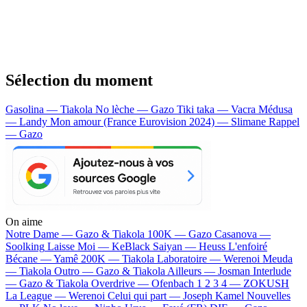
Sélection du moment
Gasolina — Tiakola
No lèche — Gazo
Tiki taka — Vacra
Médusa
— Landy
Mon amour (France Eurovision 2024) — Slimane
Rappel
— Gazo
On aime
Notre Dame —
Gazo & Tiakola
100K —
Gazo
Casanova —
Soolking
Laisse Moi —
KeBlack
Saiyan —
Heuss L'enfoiré
Bécane —
Yamê
200K —
Tiakola
Laboratoire —
Werenoi
Meuda
—
Tiakola
Outro —
Gazo & Tiakola
Ailleurs —
Josman
Interlude
—
Gazo & Tiakola
Overdrive —
Ofenbach
1 2 3 4 —
ZOKUSH
La League —
Werenoi
Celui qui part —
Joseph Kamel
Nouvelles