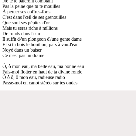
Ne te le paieront comptant
Pas la peine que tu te mouilles
À percer ses coffres-forts
C'est dans l'œil de ses grenouilles
Que sont ses pépites d'or
Mais tu seras riche à millions
De ronds dans l'eau
Il suffit d\'un plongeon d\'une gente dame
Et si tu bois le bouillon, pars à vau-l'eau
Noyé dans un baiser
Ce n'est pas un drame
Ô, ô mon eau, ma belle eau, ma bonne eau
Fais-moi flotter en haut de ta divine ronde
Ô ô ô, ô mon eau, radieuse radio
Passe-moi en canot stéréo sur tes ondes