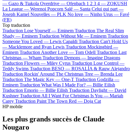
—
Gazo & Tiakola
Overdrive —
Ofenbach
1 2 3 4 —
ZOKUSH
La League —
Werenoi
Popcorn Salé —
Santa
Celui qui part —
Joseph Kamel
Nouvelles —
PLK
No love —
Ninho
Urus —
Favé
(FR)
Top traduction
Traduction Lose Yourself —
Eminem
Traduction The Real Slim
Shady —
Eminem
Traduction Without Me —
Eminem
Traduction
Someone You Loved —
Lewis Capaldi
Traduction Can't Hold Us
—
Macklemore and Ryan Lewis
Traduction Mockingbird —
Eminem
Traduction Another Love —
Tom Odell
Traduction Last
Christmas —
Wham
Traduction Demons —
Imagine Dragons
Traduction Flowers —
Miley Cyrus
Traduction Lose Control —
Teddy Swims
Traduction BESO —
ROSALÍA & Rauw Alejandro
Traduction Rockin' Around The Christmas Tree —
Brenda Lee
Traduction The Magic Key —
One-T
Traduction Godzilla —
Eminem
Traduction What Was I Made For? —
Billie Eilish
Traduction Emorio —
Billie Eilish
Traduction Daylight —
David
Kushner
Traduction All I Want For Christmas Is You —
Mariah
Carey
Traduction Paint The Town Red —
Doja Cat
HP mobile
Les plus grands succès de Claude
Nougaro