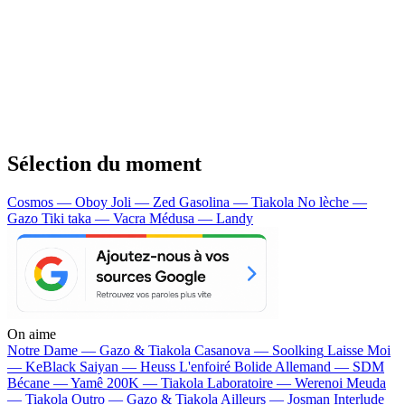
Sélection du moment
Cosmos — Oboy
Joli — Zed
Gasolina — Tiakola
No lèche —
Gazo
Tiki taka — Vacra
Médusa — Landy
On aime
Notre Dame —
Gazo & Tiakola
Casanova —
Soolking
Laisse Moi
—
KeBlack
Saiyan —
Heuss L'enfoiré
Bolide Allemand —
SDM
Bécane —
Yamê
200K —
Tiakola
Laboratoire —
Werenoi
Meuda
—
Tiakola
Outro —
Gazo & Tiakola
Ailleurs —
Josman
Interlude