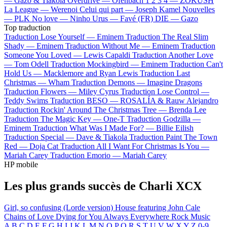
—
Gazo & Tiakola
Overdrive —
Ofenbach
1 2 3 4 —
ZOKUSH
La League —
Werenoi
Celui qui part —
Joseph Kamel
Nouvelles
—
PLK
No love —
Ninho
Urus —
Favé (FR)
DIE —
Gazo
Top traduction
Traduction Lose Yourself —
Eminem
Traduction The Real Slim
Shady —
Eminem
Traduction Without Me —
Eminem
Traduction
Someone You Loved —
Lewis Capaldi
Traduction Another Love
—
Tom Odell
Traduction Mockingbird —
Eminem
Traduction Can't
Hold Us —
Macklemore and Ryan Lewis
Traduction Last
Christmas —
Wham
Traduction Demons —
Imagine Dragons
Traduction Flowers —
Miley Cyrus
Traduction Lose Control —
Teddy Swims
Traduction BESO —
ROSALÍA & Rauw Alejandro
Traduction Rockin' Around The Christmas Tree —
Brenda Lee
Traduction The Magic Key —
One-T
Traduction Godzilla —
Eminem
Traduction What Was I Made For? —
Billie Eilish
Traduction Special —
Dave & Tiakola
Traduction Paint The Town
Red —
Doja Cat
Traduction All I Want For Christmas Is You —
Mariah Carey
Traduction Emorio —
Mariah Carey
HP mobile
Les plus grands succès de Charli XCX
Girl, so confusing (Lorde version)
House featuring John Cale
Chains of Love
Dying for You
Always Everywhere
Rock Music
A
B
C
D
E
F
G
H
I
J
K
L
M
N
O
P
Q
R
S
T
U
V
W
X
Y
Z
0-9