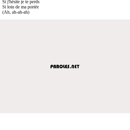
Si j'hésite je te perds
Si loin de ma portée
(Ah, ah-ah-ah)