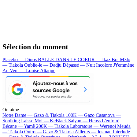
Sélection du moment
Placebo — Dinos
BALLE DANS LE COEUR — Ikaz Boi
M3lo
— Tiakola
Oublie-le — Dadju
Dépassé — Nuit Incolore
J't'emmène
Au Vent — Louise Attaque
On aime
Notre Dame —
Gazo & Tiakola
100K —
Gazo
Casanova —
Soolking
Laisse Moi —
KeBlack
Saiyan —
Heuss L'enfoiré
Bécane —
Yamê
200K —
Tiakola
Laboratoire —
Werenoi
Meuda
—
Tiakola
Outro —
Gazo & Tiakola
Ailleurs —
Josman
Interlude