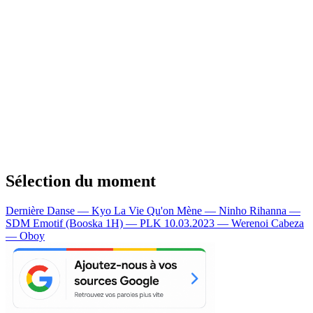
Sélection du moment
Dernière Danse — Kyo
La Vie Qu'on Mène — Ninho
Rihanna —
SDM
Emotif (Booska 1H) — PLK
10.03.2023 — Werenoi
Cabeza
— Oboy