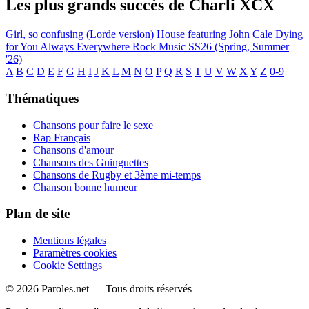
Les plus grands succès de Charli XCX
Girl, so confusing (Lorde version)
House featuring John Cale
Dying
for You
Always Everywhere
Rock Music
SS26 (Spring, Summer
'26)
A
B
C
D
E
F
G
H
I
J
K
L
M
N
O
P
Q
R
S
T
U
V
W
X
Y
Z
0-9
Thématiques
Chansons pour faire le sexe
Rap Français
Chansons d'amour
Chansons des Guinguettes
Chansons de Rugby et 3ème mi-temps
Chanson bonne humeur
Plan de site
Mentions légales
Paramètres cookies
Cookie Settings
© 2026 Paroles.net — Tous droits réservés