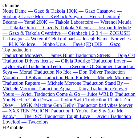
On aime
Notre Dame —
Gazo & Tiakola
100K —
Gazo
Casanova —
Soolking
Laisse Moi —
KeBlack
Saiyan —
Heuss L'enfoiré
Bécane —
Yamê
200K —
Tiakola
Laboratoire —
Werenoi
Meuda
—
Tiakola
Outro —
Gazo & Tiakola
Ailleurs —
Josman
Interlude
—
Gazo & Tiakola
Overdrive —
Ofenbach
1 2 3 4 —
ZOKUSH
La League —
Werenoi
Celui qui part —
Joseph Kamel
Nouvelles
—
PLK
No love —
Ninho
Urus —
Favé (FR)
DIE —
Gazo
Top traduction
Traduction Monsters —
James Blunt
Traduction Streets —
Doja Cat
Traduction Drivers license —
Olivia Rodrigo
Traduction Lover —
Taylor Swift
Traduction Teeth —
5 Seconds Of Summer
Traduction
Seya —
Morad
Traduction No Idea —
Don Toliver
Traduction
Morado —
J Balvin
Traduction Hard For Me —
Michele Morrone
Traduction Rapture —
Michele Morrone
Traduction Stand By —
Michele Morrone
Traduction Agua —
Tainy
Traduction Forever
Yours —
Avicii
Traduction Come & Go —
Juice WRLD
Traduction
You Need to Calm Down —
Taylor Swift
Traduction I Think I’m
Okay —
MGK (Machine Gun Kelly)
Traduction bad vibes forever
—
XXXTENTACION
Traduction If You're Too Shy (Let Me
Know) —
The 1975
Traduction Tough Love —
Avicii
Traduction
Lovefool —
Twocolors
HP mobile