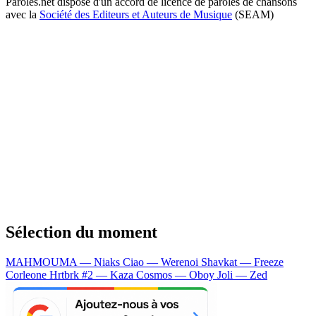
Paroles.net dispose d'un accord de licence de paroles de chansons
avec la
Société des Editeurs et Auteurs de Musique
(SEAM)
Sélection du moment
MAHMOUMA — Niaks
Ciao — Werenoi
Shavkat — Freeze
Corleone
Hrtbrk #2 — Kaza
Cosmos — Oboy
Joli — Zed