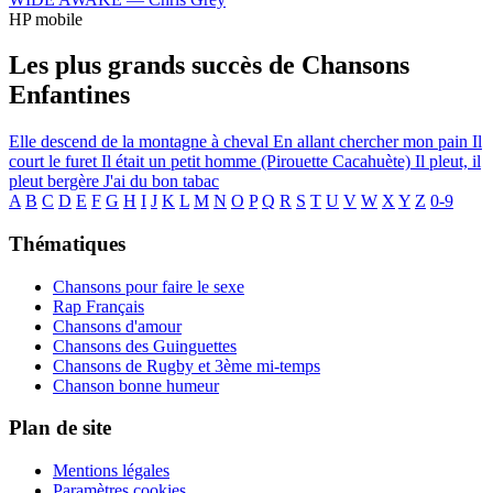
HP mobile
Les plus grands succès de Chansons
Enfantines
Elle descend de la montagne à cheval
En allant chercher mon pain
Il
court le furet
Il était un petit homme (Pirouette Cacahuète)
Il pleut, il
pleut bergère
J'ai du bon tabac
A
B
C
D
E
F
G
H
I
J
K
L
M
N
O
P
Q
R
S
T
U
V
W
X
Y
Z
0-9
Thématiques
Chansons pour faire le sexe
Rap Français
Chansons d'amour
Chansons des Guinguettes
Chansons de Rugby et 3ème mi-temps
Chanson bonne humeur
Plan de site
Mentions légales
Paramètres cookies