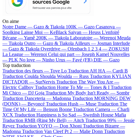
On aime
Notre Dame —
Gazo & Tiakola
100K —
Gazo
Casanova —
Soolking
Laisse Moi —
KeBlack
Saiyan —
Heuss L'enfoiré
Bécane —
Yamê
200K —
Tiakola
Laboratoire —
Werenoi
Meuda
—
Tiakola
Outro —
Gazo & Tiakola
Ailleurs —
Josman
Interlude
—
Gazo & Tiakola
Overdrive —
Ofenbach
1 2 3 4 —
ZOKUSH
La League —
Werenoi
Celui qui part —
Joseph Kamel
Nouvelles
—
PLK
No love —
Ninho
Urus —
Favé (FR)
DIE —
Gazo
Top traduction
Traduction des fleurs —
Tove Lo
Traduction AH HA —
Cardi B
Traduction Coulda Shoulda Woulda —
Russ
Traduction KYLIAN
DICTADOR —
SurNervis
Traduction The Way You Are —
Electric Callboy
Traduction Home To Me —
Tones & I
Traduction
Mi Chico —
DJ Goja
Traduction My Body Isn't Ready —
Sombr
Traduction Danceteria —
Madonna
Traduction MORNING DEW
(DONK) —
Beyoncé
Traduction Hush —
Muse
Traduction The
Time Of My Life —
Benson Boone
Traduction Camera —
Charli
XCX
Traduction Happiness is So Sad —
Swedish House Mafia
Traduction RMB (Ring My Bell) —
Aitch
Traduction 99% —
Jessie
Reyez
Traduction YOYO —
Don Xhoni
Traduction Bizarre —
Madonna
Traduction Van Cleef Pt 2 —
Malie Donn
Traduction
WIDE AWAKE —
Chris Grey