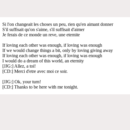
Si l'on changeait les choses un peu, rien qu'en aimant donner
S'il suffisait qu'on s'aime, s'il suffisait d'aimer
Je ferais de ce monde un reve, une eternite
If loving each other was enough, if loving was enough
If we would change things a bit, only by loving giving away
If loving each other was enough, if loving was enough
I would do a dream of this world, an eternity
[JJG:] Allez, a toi!
[CD:] Merci d'etre avec moi ce soir.
[JJG:] Ok, your turn!
[CD:] Thanks to be here with me tonight.