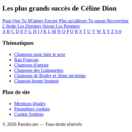
Les plus grands succès de Céline Dion
Pour Que Tu M'aimes Encore
Plus qu'ailleurs
Tu sauras
Recovering
L'étoile
Les Derniers Seront Les Premiers
A
B
C
D
E
F
G
H
I
J
K
L
M
N
O
P
Q
R
S
T
U
V
W
X
Y
Z
0-9
Thématiques
Chansons pour faire le sexe
Rap Français
Chansons d'amour
Chansons des Guinguettes
Chansons de Rugby et 3ème mi-temps
Chanson bonne humeur
Plan de site
Mentions légales
Paramètres cookies
Cookie Settings
© 2026 Paroles.net — Tous droits réservés