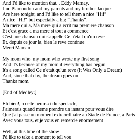
And I'd like to mention that... Eddy Marnay,
Luc Plamondon and my parents and my brother Jacques
Are here tonight, and I'd like to tell them a nice "Hi!"
A nice "Hi!" but especially a big "Thanks".
Ma mere qui a, Ma mere qui a ecrit ma premiere chanson
Et c'est grace a ma mere si tout a commence
C'est une chanson qui s'appelle Ce n'etait qu'un reve
Et, depuis ce jour la, bien le reve continue
Merci Maman.
My mom who, my mom who wrote my first song
And it's because of my mom if everything has begun
It's a song called Ce n'etait qu'un reve (It Was Only a Dream)
And, since that day, the dream goes on
Thanks mom.
[End of Medley:]
Eh bien!, a cette heure-ci du spectacle,
J'aimerais quand meme prendre un instant pour vous dire
Que j'ai passe un moment extraordinaire au Stade de France, a Paris
Avec vous tous, et je vous en remercie enormement
Well, at this time of the show
I'd like to take a moment to tell you