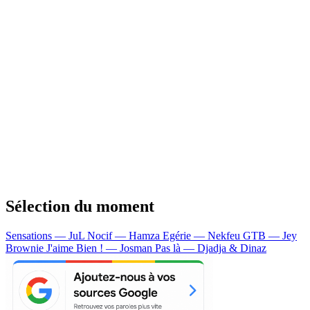
Sélection du moment
Sensations — JuL
Nocif — Hamza
Egérie — Nekfeu
GTB — Jey
Brownie
J'aime Bien ! — Josman
Pas là — Djadja & Dinaz