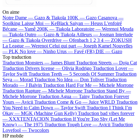
On aime
Notre Dame —
Gazo & Tiakola
100K —
Gazo
Casanova —
Soolking
Laisse Moi —
KeBlack
Saiyan —
Heuss L'enfoiré
Bécane —
Yamê
200K —
Tiakola
Laboratoire —
Werenoi
Meuda
—
Tiakola
Outro —
Gazo & Tiakola
Ailleurs —
Josman
Interlude
—
Gazo & Tiakola
Overdrive —
Ofenbach
1 2 3 4 —
ZOKUSH
La League —
Werenoi
Celui qui part —
Joseph Kamel
Nouvelles
—
PLK
No love —
Ninho
Urus —
Favé (FR)
DIE —
Gazo
Top traduction
Traduction Monsters —
James Blunt
Traduction Streets —
Doja Cat
Traduction Drivers license —
Olivia Rodrigo
Traduction Lover —
Taylor Swift
Traduction Teeth —
5 Seconds Of Summer
Traduction
Seya —
Morad
Traduction No Idea —
Don Toliver
Traduction
Morado —
J Balvin
Traduction Hard For Me —
Michele Morrone
Traduction Rapture —
Michele Morrone
Traduction Stand By —
Michele Morrone
Traduction Agua —
Tainy
Traduction Forever
Yours —
Avicii
Traduction Come & Go —
Juice WRLD
Traduction
You Need to Calm Down —
Taylor Swift
Traduction I Think I’m
Okay —
MGK (Machine Gun Kelly)
Traduction bad vibes forever
—
XXXTENTACION
Traduction If You're Too Shy (Let Me
Know) —
The 1975
Traduction Tough Love —
Avicii
Traduction
Lovefool —
Twocolors
HP mobile