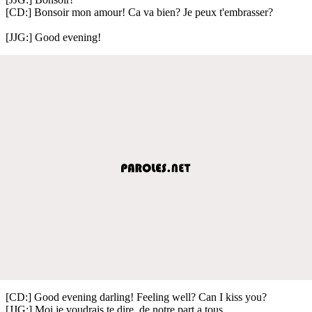
[CD:] Bonsoir mon amour! Ca va bien? Je peux t'embrasser?
[JJG:] Good evening!
[CD:] Good evening darling! Feeling well? Can I kiss you?
[JJG:] Moi je voudrais te dire, de notre part a tous,