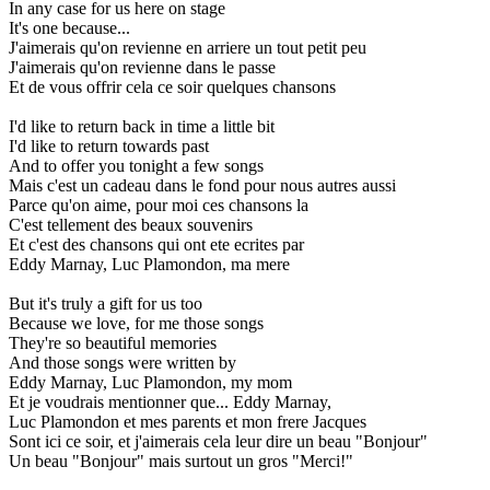
In any case for us here on stage
It's one because...
J'aimerais qu'on revienne en arriere un tout petit peu
J'aimerais qu'on revienne dans le passe
Et de vous offrir cela ce soir quelques chansons
I'd like to return back in time a little bit
I'd like to return towards past
And to offer you tonight a few songs
Mais c'est un cadeau dans le fond pour nous autres aussi
Parce qu'on aime, pour moi ces chansons la
C'est tellement des beaux souvenirs
Et c'est des chansons qui ont ete ecrites par
Eddy Marnay, Luc Plamondon, ma mere
But it's truly a gift for us too
Because we love, for me those songs
They're so beautiful memories
And those songs were written by
Eddy Marnay, Luc Plamondon, my mom
Et je voudrais mentionner que... Eddy Marnay,
Luc Plamondon et mes parents et mon frere Jacques
Sont ici ce soir, et j'aimerais cela leur dire un beau "Bonjour"
Un beau "Bonjour" mais surtout un gros "Merci!"