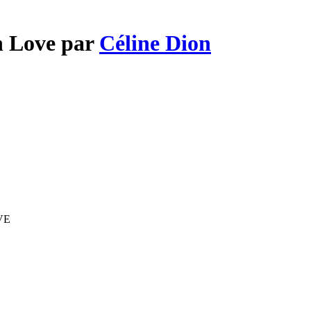
n Love par
Céline Dion
IVE