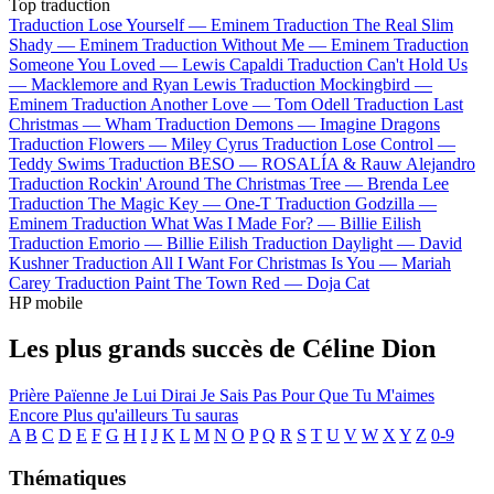
Top traduction
Traduction Lose Yourself —
Eminem
Traduction The Real Slim
Shady —
Eminem
Traduction Without Me —
Eminem
Traduction
Someone You Loved —
Lewis Capaldi
Traduction Can't Hold Us
—
Macklemore and Ryan Lewis
Traduction Mockingbird —
Eminem
Traduction Another Love —
Tom Odell
Traduction Last
Christmas —
Wham
Traduction Demons —
Imagine Dragons
Traduction Flowers —
Miley Cyrus
Traduction Lose Control —
Teddy Swims
Traduction BESO —
ROSALÍA & Rauw Alejandro
Traduction Rockin' Around The Christmas Tree —
Brenda Lee
Traduction The Magic Key —
One-T
Traduction Godzilla —
Eminem
Traduction What Was I Made For? —
Billie Eilish
Traduction Emorio —
Billie Eilish
Traduction Daylight —
David
Kushner
Traduction All I Want For Christmas Is You —
Mariah
Carey
Traduction Paint The Town Red —
Doja Cat
HP mobile
Les plus grands succès de Céline Dion
Prière Païenne
Je Lui Dirai
Je Sais Pas
Pour Que Tu M'aimes
Encore
Plus qu'ailleurs
Tu sauras
A
B
C
D
E
F
G
H
I
J
K
L
M
N
O
P
Q
R
S
T
U
V
W
X
Y
Z
0-9
Thématiques