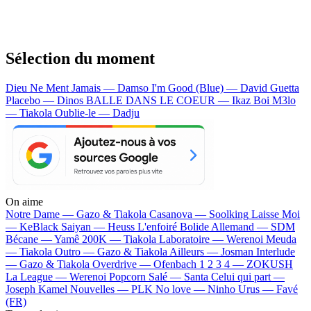
Sélection du moment
Dieu Ne Ment Jamais — Damso
I'm Good (Blue) — David Guetta
Placebo — Dinos
BALLE DANS LE COEUR — Ikaz Boi
M3lo
— Tiakola
Oublie-le — Dadju
On aime
Notre Dame —
Gazo & Tiakola
Casanova —
Soolking
Laisse Moi
—
KeBlack
Saiyan —
Heuss L'enfoiré
Bolide Allemand —
SDM
Bécane —
Yamê
200K —
Tiakola
Laboratoire —
Werenoi
Meuda
—
Tiakola
Outro —
Gazo & Tiakola
Ailleurs —
Josman
Interlude
—
Gazo & Tiakola
Overdrive —
Ofenbach
1 2 3 4 —
ZOKUSH
La League —
Werenoi
Popcorn Salé —
Santa
Celui qui part —
Joseph Kamel
Nouvelles —
PLK
No love —
Ninho
Urus —
Favé
(FR)