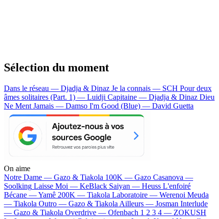
Sélection du moment
Dans le réseau — Djadja & Dinaz
Je la connais — SCH
Pour deux
âmes solitaires (Part. 1) — Luidji
Capitaine — Djadja & Dinaz
Dieu
Ne Ment Jamais — Damso
I'm Good (Blue) — David Guetta
On aime
Notre Dame —
Gazo & Tiakola
100K —
Gazo
Casanova —
Soolking
Laisse Moi —
KeBlack
Saiyan —
Heuss L'enfoiré
Bécane —
Yamê
200K —
Tiakola
Laboratoire —
Werenoi
Meuda
—
Tiakola
Outro —
Gazo & Tiakola
Ailleurs —
Josman
Interlude
—
Gazo & Tiakola
Overdrive —
Ofenbach
1 2 3 4 —
ZOKUSH