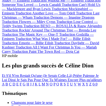
Shady —
Eminem
Traduction Without Me —
Eminem
Traduction
Someone You Loved —
Lewis Capaldi
Traduction Can't Hold Us
—
Macklemore and Ryan Lewis
Traduction Mockingbird —
Eminem
Traduction Another Love —
Tom Odell
Traduction Last
Christmas —
Wham
Traduction Demons —
Imagine Dragons
Traduction Flowers —
Miley Cyrus
Traduction Lose Control —
Teddy Swims
Traduction BESO —
ROSALÍA & Rauw Alejandro
Traduction Rockin' Around The Christmas Tree —
Brenda Lee
Traduction The Magic Key —
One-T
Traduction Godzilla —
Eminem
Traduction What Was I Made For? —
Billie Eilish
Traduction Emorio —
Billie Eilish
Traduction Daylight —
David
Kushner
Traduction All I Want For Christmas Is You —
Mariah
Carey
Traduction Paint The Town Red —
Doja Cat
HP mobile
Les plus grands succès de Céline Dion
Et S'il N'en Restait Qu'une (Je Serais Celle-Là)
Prière Païenne
Je
Lui Dirai
Je Sais Pas
Pour Que Tu M'aimes Encore
Plus qu'ailleurs
A
B
C
D
E
F
G
H
I
J
K
L
M
N
O
P
Q
R
S
T
U
V
W
X
Y
Z
0-9
Thématiques
Chansons pour faire le sexe