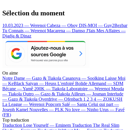
Sélection du moment
10.03.2023 — Werenoi
Cabeza — Oboy
DIS-MOI — Guy2Bezbar
Tu Connais — Werenoi
Macarena — Damso
J'fais Mes Affaires —
Djadja & Dinaz
On aime
Notre Dame —
Gazo & Tiakola
Casanova —
Soolking
Laisse Moi
—
KeBlack
Saiyan —
Heuss L'enfoiré
Bolide Allemand —
SDM
Bécane —
Yamê
200K —
Tiakola
Laboratoire —
Werenoi
Meuda
—
Tiakola
Outro —
Gazo & Tiakola
Ailleurs —
Josman
Interlude
—
Gazo & Tiakola
Overdrive —
Ofenbach
1 2 3 4 —
ZOKUSH
La League —
Werenoi
Popcorn Salé —
Santa
Celui qui part —
Joseph Kamel
Nouvelles —
PLK
No love —
Ninho
Urus —
Favé
(FR)
Top traduction
Traduction Lose Yourself —
Eminem
Traduction The Real Slim