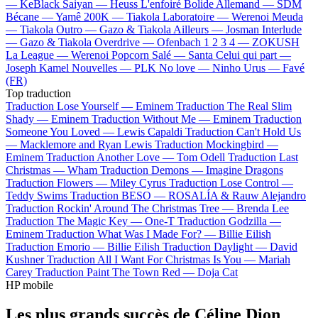
—
KeBlack
Saiyan —
Heuss L'enfoiré
Bolide Allemand —
SDM
Bécane —
Yamê
200K —
Tiakola
Laboratoire —
Werenoi
Meuda
—
Tiakola
Outro —
Gazo & Tiakola
Ailleurs —
Josman
Interlude
—
Gazo & Tiakola
Overdrive —
Ofenbach
1 2 3 4 —
ZOKUSH
La League —
Werenoi
Popcorn Salé —
Santa
Celui qui part —
Joseph Kamel
Nouvelles —
PLK
No love —
Ninho
Urus —
Favé
(FR)
Top traduction
Traduction Lose Yourself —
Eminem
Traduction The Real Slim
Shady —
Eminem
Traduction Without Me —
Eminem
Traduction
Someone You Loved —
Lewis Capaldi
Traduction Can't Hold Us
—
Macklemore and Ryan Lewis
Traduction Mockingbird —
Eminem
Traduction Another Love —
Tom Odell
Traduction Last
Christmas —
Wham
Traduction Demons —
Imagine Dragons
Traduction Flowers —
Miley Cyrus
Traduction Lose Control —
Teddy Swims
Traduction BESO —
ROSALÍA & Rauw Alejandro
Traduction Rockin' Around The Christmas Tree —
Brenda Lee
Traduction The Magic Key —
One-T
Traduction Godzilla —
Eminem
Traduction What Was I Made For? —
Billie Eilish
Traduction Emorio —
Billie Eilish
Traduction Daylight —
David
Kushner
Traduction All I Want For Christmas Is You —
Mariah
Carey
Traduction Paint The Town Red —
Doja Cat
HP mobile
Les plus grands succès de Céline Dion