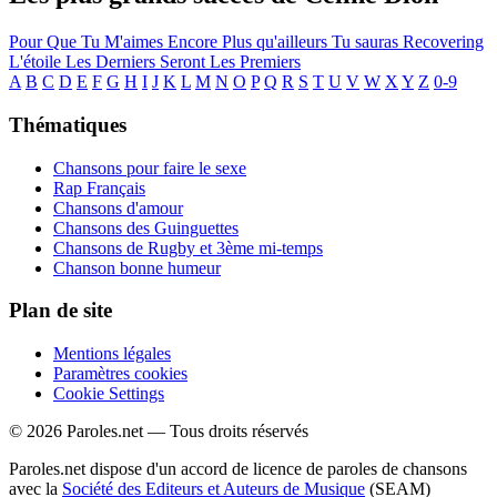
Pour Que Tu M'aimes Encore
Plus qu'ailleurs
Tu sauras
Recovering
L'étoile
Les Derniers Seront Les Premiers
A
B
C
D
E
F
G
H
I
J
K
L
M
N
O
P
Q
R
S
T
U
V
W
X
Y
Z
0-9
Thématiques
Chansons pour faire le sexe
Rap Français
Chansons d'amour
Chansons des Guinguettes
Chansons de Rugby et 3ème mi-temps
Chanson bonne humeur
Plan de site
Mentions légales
Paramètres cookies
Cookie Settings
© 2026 Paroles.net — Tous droits réservés
Paroles.net dispose d'un accord de licence de paroles de chansons
avec la
Société des Editeurs et Auteurs de Musique
(SEAM)