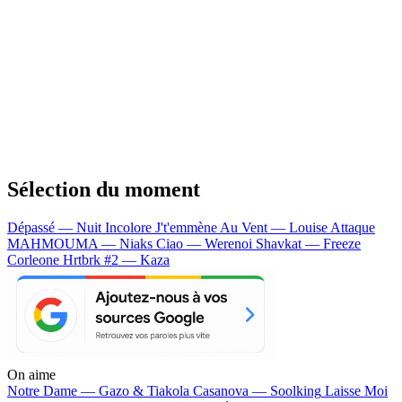
Sélection du moment
Dépassé — Nuit Incolore
J't'emmène Au Vent — Louise Attaque
MAHMOUMA — Niaks
Ciao — Werenoi
Shavkat — Freeze
Corleone
Hrtbrk #2 — Kaza
On aime
Notre Dame —
Gazo & Tiakola
Casanova —
Soolking
Laisse Moi