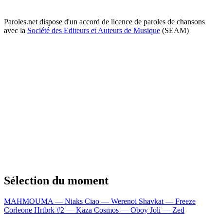
Paroles.net dispose d'un accord de licence de paroles de chansons
avec la
Société des Editeurs et Auteurs de Musique
(SEAM)
Sélection du moment
MAHMOUMA — Niaks
Ciao — Werenoi
Shavkat — Freeze
Corleone
Hrtbrk #2 — Kaza
Cosmos — Oboy
Joli — Zed