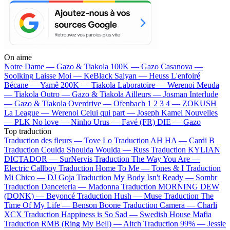
On aime
Notre Dame —
Gazo & Tiakola
100K —
Gazo
Casanova —
Soolking
Laisse Moi —
KeBlack
Saiyan —
Heuss L'enfoiré
Bécane —
Yamê
200K —
Tiakola
Laboratoire —
Werenoi
Meuda
—
Tiakola
Outro —
Gazo & Tiakola
Ailleurs —
Josman
Interlude
—
Gazo & Tiakola
Overdrive —
Ofenbach
1 2 3 4 —
ZOKUSH
La League —
Werenoi
Celui qui part —
Joseph Kamel
Nouvelles
—
PLK
No love —
Ninho
Urus —
Favé (FR)
DIE —
Gazo
Top traduction
Traduction des fleurs —
Tove Lo
Traduction AH HA —
Cardi B
Traduction Coulda Shoulda Woulda —
Russ
Traduction KYLIAN
DICTADOR —
SurNervis
Traduction The Way You Are —
Electric Callboy
Traduction Home To Me —
Tones & I
Traduction
Mi Chico —
DJ Goja
Traduction My Body Isn't Ready —
Sombr
Traduction Danceteria —
Madonna
Traduction MORNING DEW
(DONK) —
Beyoncé
Traduction Hush —
Muse
Traduction The
Time Of My Life —
Benson Boone
Traduction Camera —
Charli
XCX
Traduction Happiness is So Sad —
Swedish House Mafia
Traduction RMB (Ring My Bell) —
Aitch
Traduction 99% —
Jessie