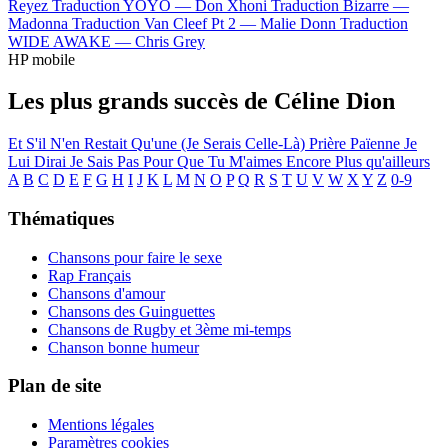
Reyez
Traduction YOYO —
Don Xhoni
Traduction Bizarre —
Madonna
Traduction Van Cleef Pt 2 —
Malie Donn
Traduction
WIDE AWAKE —
Chris Grey
HP mobile
Les plus grands succès de Céline Dion
Et S'il N'en Restait Qu'une (Je Serais Celle-Là)
Prière Païenne
Je
Lui Dirai
Je Sais Pas
Pour Que Tu M'aimes Encore
Plus qu'ailleurs
A
B
C
D
E
F
G
H
I
J
K
L
M
N
O
P
Q
R
S
T
U
V
W
X
Y
Z
0-9
Thématiques
Chansons pour faire le sexe
Rap Français
Chansons d'amour
Chansons des Guinguettes
Chansons de Rugby et 3ème mi-temps
Chanson bonne humeur
Plan de site
Mentions légales
Paramètres cookies