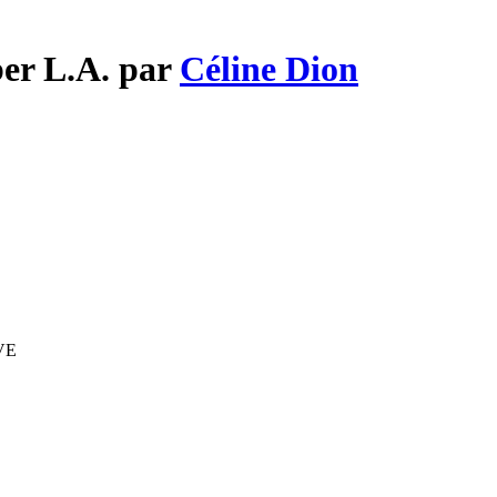
ber L.A. par
Céline Dion
IVE