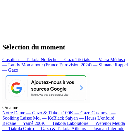
Sélection du moment
Gasolina — Tiakola
No lèche — Gazo
Tiki taka — Vacra
Médusa
— Landy
Mon amour (France Eurovision 2024) — Slimane
Rappel
— Gazo
On aime
Notre Dame —
Gazo & Tiakola
100K —
Gazo
Casanova —
Soolking
Laisse Moi —
KeBlack
Saiyan —
Heuss L'enfoiré
Bécane —
Yamê
200K —
Tiakola
Laboratoire —
Werenoi
Meuda
—
Tiakola
Outro —
Gazo & Tiakola
Ailleurs —
Josman
Interlude