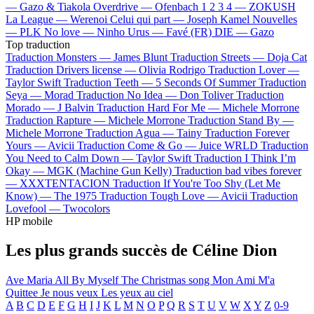
—
Gazo & Tiakola
Overdrive —
Ofenbach
1 2 3 4 —
ZOKUSH
La League —
Werenoi
Celui qui part —
Joseph Kamel
Nouvelles
—
PLK
No love —
Ninho
Urus —
Favé (FR)
DIE —
Gazo
Top traduction
Traduction Monsters —
James Blunt
Traduction Streets —
Doja Cat
Traduction Drivers license —
Olivia Rodrigo
Traduction Lover —
Taylor Swift
Traduction Teeth —
5 Seconds Of Summer
Traduction
Seya —
Morad
Traduction No Idea —
Don Toliver
Traduction
Morado —
J Balvin
Traduction Hard For Me —
Michele Morrone
Traduction Rapture —
Michele Morrone
Traduction Stand By —
Michele Morrone
Traduction Agua —
Tainy
Traduction Forever
Yours —
Avicii
Traduction Come & Go —
Juice WRLD
Traduction
You Need to Calm Down —
Taylor Swift
Traduction I Think I’m
Okay —
MGK (Machine Gun Kelly)
Traduction bad vibes forever
—
XXXTENTACION
Traduction If You're Too Shy (Let Me
Know) —
The 1975
Traduction Tough Love —
Avicii
Traduction
Lovefool —
Twocolors
HP mobile
Les plus grands succès de Céline Dion
Ave Maria
All By Myself
The Christmas song
Mon Ami M'a
Quittee
Je nous veux
Les yeux au ciel
A
B
C
D
E
F
G
H
I
J
K
L
M
N
O
P
Q
R
S
T
U
V
W
X
Y
Z
0-9