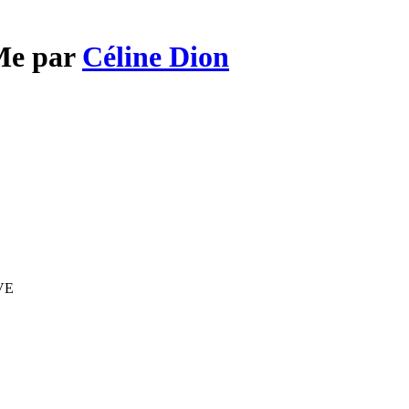
 Me par
Céline Dion
IVE